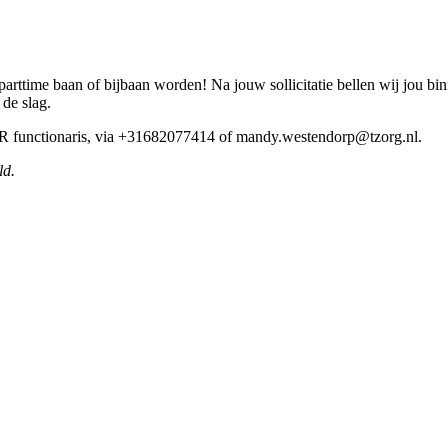
rttime baan of bijbaan worden! Na jouw sollicitatie bellen wij jou bi
 de slag.
HR functionaris, via +31682077414 of mandy.westendorp@tzorg.nl.
ld.