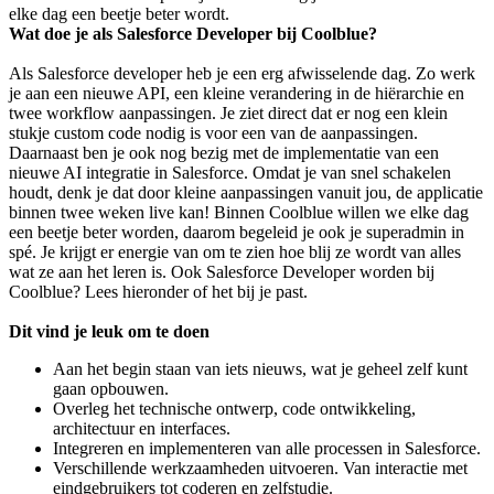
elke dag een beetje beter wordt.
Wat doe je als Salesforce Developer bij Coolblue?
Als Salesforce developer heb je een erg afwisselende dag. Zo werk
je aan een nieuwe API, een kleine verandering in de hiërarchie en
twee workflow aanpassingen. Je ziet direct dat er nog een klein
stukje custom code nodig is voor een van de aanpassingen.
Daarnaast ben je ook nog bezig met de implementatie van een
nieuwe AI integratie in Salesforce. Omdat je van snel schakelen
houdt, denk je dat door kleine aanpassingen vanuit jou, de applicatie
binnen twee weken live kan! Binnen Coolblue willen we elke dag
een beetje beter worden, daarom begeleid je ook je superadmin in
spé. Je krijgt er energie van om te zien hoe blij ze wordt van alles
wat ze aan het leren is. Ook Salesforce Developer worden bij
Coolblue? Lees hieronder of het bij je past.
Dit vind je leuk om te doen
Aan het begin staan van iets nieuws, wat je geheel zelf kunt
gaan opbouwen.
Overleg het technische ontwerp, code ontwikkeling,
architectuur en interfaces.
Integreren en implementeren van alle processen in Salesforce.
Verschillende werkzaamheden uitvoeren. Van interactie met
eindgebruikers tot coderen en zelfstudie.