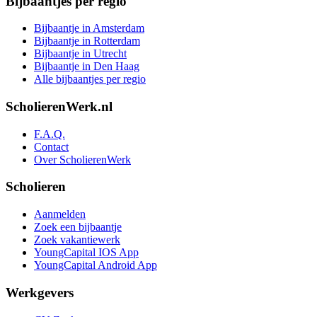
Bijbaantjes per regio
Bijbaantje in Amsterdam
Bijbaantje in Rotterdam
Bijbaantje in Utrecht
Bijbaantje in Den Haag
Alle bijbaantjes per regio
ScholierenWerk.nl
F.A.Q.
Contact
Over ScholierenWerk
Scholieren
Aanmelden
Zoek een bijbaantje
Zoek vakantiewerk
YoungCapital IOS App
YoungCapital Android App
Werkgevers