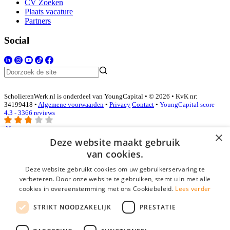
CV Zoeken
Plaats vacature
Partners
Social
ScholierenWerk.nl is onderdeel van YoungCapital • © 2026 • KvK nr:
34199418 •
Algemene voorwaarden
•
Privacy
Contact
•
YoungCapital score
4.3 - 3366 reviews
×
Deze website maakt gebruik
Inloggen als bedrijf
van cookies.
Deze website gebruikt cookies om uw gebruikerservaring te
E-mail
*
verbeteren. Door onze website te gebruiken, stemt u in met alle
cookies in overeenstemming met ons Cookiebeleid.
Lees verder
Wachtwoord
STRIKT NOODZAKELIJK
PRESTATIE
login gegevens onthouden
Wachtwoord vergeten?
login