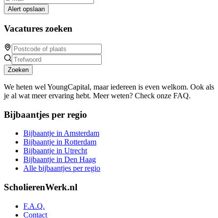
Alert opslaan
Vacatures zoeken
Zoeken
We heten wel YoungCapital, maar iedereen is even welkom. Ook als
je al wat meer ervaring hebt. Meer weten? Check onze FAQ.
Bijbaantjes per regio
Bijbaantje in Amsterdam
Bijbaantje in Rotterdam
Bijbaantje in Utrecht
Bijbaantje in Den Haag
Alle bijbaantjes per regio
ScholierenWerk.nl
F.A.Q.
Contact