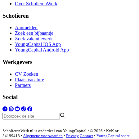
Over ScholierenWerk
Scholieren
Aanmelden
Zoek een bijbaantje
Zoek vakantiewerk
YoungCapital IOS App
YoungCapital Android App
Werkgevers
CV Zoeken
Plaats vacature
Partners
Social
ScholierenWerk.nl is onderdeel van YoungCapital • © 2026 • KvK nr:
34199418 •
Algemene voorwaarden
•
Privacy
Contact
•
YoungCapital score