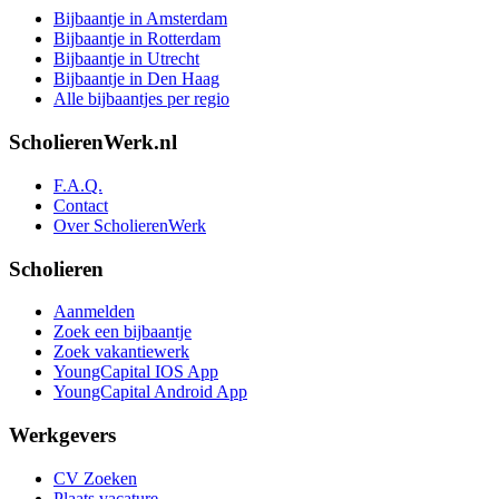
Bijbaantje in Amsterdam
Bijbaantje in Rotterdam
Bijbaantje in Utrecht
Bijbaantje in Den Haag
Alle bijbaantjes per regio
ScholierenWerk.nl
F.A.Q.
Contact
Over ScholierenWerk
Scholieren
Aanmelden
Zoek een bijbaantje
Zoek vakantiewerk
YoungCapital IOS App
YoungCapital Android App
Werkgevers
CV Zoeken
Plaats vacature