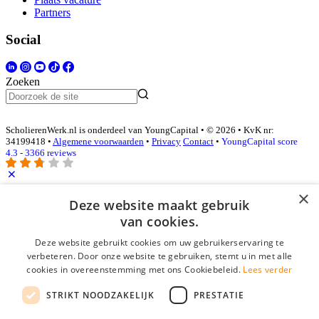
Partners
Social
Zoeken
ScholierenWerk.nl is onderdeel van YoungCapital • © 2026 • KvK nr:
34199418 •
Algemene voorwaarden
•
Privacy
Contact
•
YoungCapital score
4.3 - 3366 reviews
×
Inloggen als bedrijf
Deze website maakt gebruik
van cookies.
E-mail
*
Deze website gebruikt cookies om uw gebruikerservaring te
verbeteren. Door onze website te gebruiken, stemt u in met alle
cookies in overeenstemming met ons Cookiebeleid.
Lees verder
Wachtwoord
STRIKT NOODZAKELIJK
PRESTATIE
login gegevens onthouden
Wachtwoord vergeten?