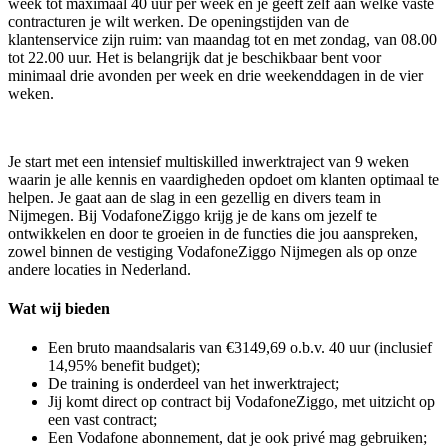
week tot maximaal 40 uur per week en je geeft zelf aan welke vaste
contracturen je wilt werken. De openingstijden van de
klantenservice zijn ruim: van maandag tot en met zondag, van 08.00
tot 22.00 uur. Het is belangrijk dat je beschikbaar bent voor
minimaal drie avonden per week en drie weekenddagen in de vier
weken.
Je start met een intensief multiskilled inwerktraject van 9 weken
waarin je alle kennis en vaardigheden opdoet om klanten optimaal te
helpen. Je gaat aan de slag in een gezellig en divers team in
Nijmegen. Bij VodafoneZiggo krijg je de kans om jezelf te
ontwikkelen en door te groeien in de functies die jou aanspreken,
zowel binnen de vestiging VodafoneZiggo Nijmegen als op onze
andere locaties in Nederland.
Wat wij bieden
Een bruto maandsalaris van €3149,69 o.b.v. 40 uur (inclusief
14,95% benefit budget);
De training is onderdeel van het inwerktraject;
Jij komt direct op contract bij VodafoneZiggo, met uitzicht op
een vast contract;
Een Vodafone abonnement, dat je ook privé mag gebruiken;