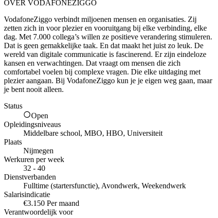
OVER VODAFONEZIGGO
VodafoneZiggo verbindt miljoenen mensen en organisaties. Zij
zetten zich in voor plezier en vooruitgang bij elke verbinding, elke
dag. Met 7.000 collega’s willen ze positieve verandering stimuleren.
Dat is geen gemakkelijke taak. En dat maakt het juist zo leuk. De
wereld van digitale communicatie is fascinerend. Er zijn eindeloze
kansen en verwachtingen. Dat vraagt om mensen die zich
comfortabel voelen bij complexe vragen. Die elke uitdaging met
plezier aangaan. Bij VodafoneZiggo kun je je eigen weg gaan, maar
je bent nooit alleen.
Status
Open
Opleidingsniveaus
Middelbare school, MBO, HBO, Universiteit
Plaats
Nijmegen
Werkuren per week
32 - 40
Dienstverbanden
Fulltime (startersfunctie), Avondwerk, Weekendwerk
Salarisindicatie
€3.150 Per maand
Verantwoordelijk voor