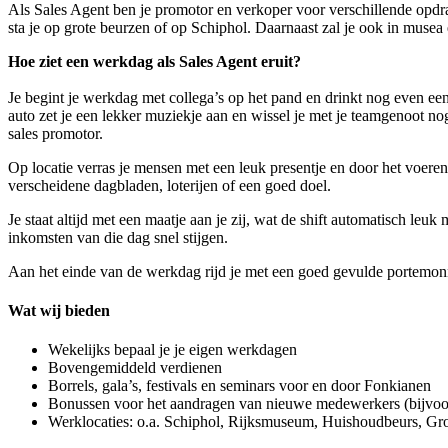
Als Sales Agent ben je promotor en verkoper voor verschillende opdra
sta je op grote beurzen of op Schiphol. Daarnaast zal je ook in muse
Hoe ziet een werkdag als Sales Agent eruit?
Je begint je werkdag met collega’s op het pand en drinkt nog even een
auto zet je een lekker muziekje aan en wissel je met je teamgenoot nog 
sales promotor.
Op locatie verras je mensen met een leuk presentje en door het voeren
verscheidene dagbladen, loterijen of een goed doel.
Je staat altijd met een maatje aan je zij, wat de shift automatisch leu
inkomsten van die dag snel stijgen.
Aan het einde van de werkdag rijd je met een goed gevulde portemonne
Wat wij bieden
Wekelijks bepaal je je eigen werkdagen
Bovengemiddeld verdienen
Borrels, gala’s, festivals en seminars voor en door Fonkianen
Bonussen voor het aandragen van nieuwe medewerkers (bijvoor
Werklocaties: o.a. Schiphol, Rijksmuseum, Huishoudbeurs, 