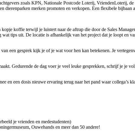
chtgevers zoals KPN, Nationale Postcode Loterij, VriendenLoterij, de 
a en dierenparken merken promoten en verkopen. Een flexibele bijbaan a
 kopje koffie terwijl je luistert naar de aftrap die door de Sales Mana
wat tips uit. De locatie is afhankelijk van het project dat je loopt en 
 van een gesprek kijk je of je wat voor hen kan betekenen. Je vertegenw
k maakt. Gedurende de dag voer je veel leuke gesprekken, schrijf je je v
e en een dosis nieuwe ervaring terug naar het pand waar collega’s klaa
beeld je vrienden en medestudenten)
Groningermuseum, Ouwehands en meer dan 50 andere!