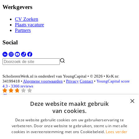
Werkgevers
CV Zoeken
Plaats vacature
Partners
Social
ScholierenWerk.nl is onderdeel van YoungCapital • © 2026 • KvK nr:
34199418 •
Algemene voorwaarden
•
Privacy
Contact
•
YoungCapital score
4.3 - 3366 reviews
×
Deze website maakt gebruik
Inloggen als bedrijf
van cookies.
Deze website gebruikt cookies om uw gebruikerservaring te
E-mail
*
verbeteren. Door onze website te gebruiken, stemt u in met alle
cookies in overeenstemming met ons Cookiebeleid.
Lees verder
Wachtwoord