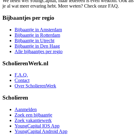
We heten wel YoungCapital, maar iedereen is even welkom. Ook als
je al wat meer ervaring hebt. Meer weten? Check onze FAQ.
Bijbaantjes per regio
Bijbaantje in Amsterdam
Bijbaantje in Rotterdam
Bijbaantje in Utrecht
Bijbaantje in Den Haag
Alle bijbaantjes per regio
ScholierenWerk.nl
F.A.Q.
Contact
Over ScholierenWerk
Scholieren
Aanmelden
Zoek een bijbaantje
Zoek vakantiewerk
YoungCapital IOS App
YoungCapital Android App