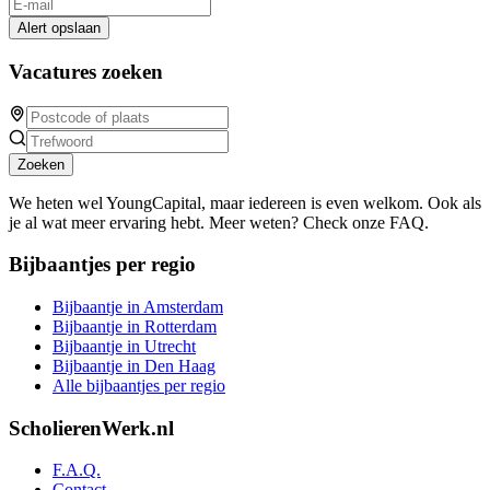
Alert opslaan
Vacatures zoeken
Zoeken
We heten wel YoungCapital, maar iedereen is even welkom. Ook als
je al wat meer ervaring hebt. Meer weten? Check onze FAQ.
Bijbaantjes per regio
Bijbaantje in Amsterdam
Bijbaantje in Rotterdam
Bijbaantje in Utrecht
Bijbaantje in Den Haag
Alle bijbaantjes per regio
ScholierenWerk.nl
F.A.Q.
Contact