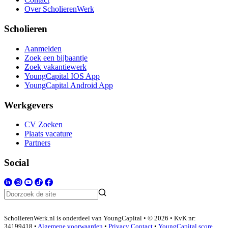
Over ScholierenWerk
Scholieren
Aanmelden
Zoek een bijbaantje
Zoek vakantiewerk
YoungCapital IOS App
YoungCapital Android App
Werkgevers
CV Zoeken
Plaats vacature
Partners
Social
ScholierenWerk.nl is onderdeel van YoungCapital • © 2026 • KvK nr:
34199418 •
Algemene voorwaarden
•
Privacy
Contact
•
YoungCapital score