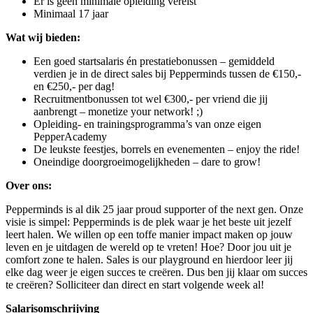
Er is geen minimale opleiding vereist
Minimaal 17 jaar
Wat wij bieden:
Een goed startsalaris én prestatiebonussen – gemiddeld
verdien je in de direct sales bij Pepperminds tussen de €150,-
en €250,- per dag!
Recruitmentbonussen tot wel €300,- per vriend die jij
aanbrengt – monetize your network! ;)
Opleiding- en trainingsprogramma’s van onze eigen
PepperAcademy
De leukste feestjes, borrels en evenementen – enjoy the ride!
Oneindige doorgroeimogelijkheden – dare to grow!
Over ons:
Pepperminds is al dik 25 jaar proud supporter of the next gen. Onze
visie is simpel: Pepperminds is de plek waar je het beste uit jezelf
leert halen. We willen op een toffe manier impact maken op jouw
leven en je uitdagen de wereld op te vreten! Hoe? Door jou uit je
comfort zone te halen. Sales is our playground en hierdoor leer jij
elke dag weer je eigen succes te creëren. Dus ben jij klaar om succes
te creëren? Solliciteer dan direct en start volgende week al!
Salarisomschrijving