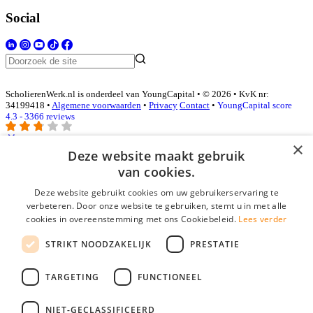
Social
ScholierenWerk.nl is onderdeel van YoungCapital • © 2026 • KvK nr:
34199418 •
Algemene voorwaarden
•
Privacy
Contact
•
YoungCapital score
4.3 - 3366 reviews
×
Deze website maakt gebruik
Inloggen als bedrijf
van cookies.
Deze website gebruikt cookies om uw gebruikerservaring te
E-mail
*
verbeteren. Door onze website te gebruiken, stemt u in met alle
cookies in overeenstemming met ons Cookiebeleid.
Lees verder
Wachtwoord
STRIKT NOODZAKELIJK
PRESTATIE
login gegevens onthouden
Wachtwoord vergeten?
login
TARGETING
FUNCTIONEEL
Bedrijf aanmelden
NIET-GECLASSIFICEERD