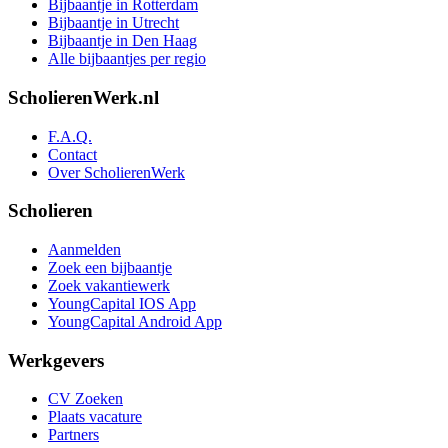
Bijbaantje in Rotterdam
Bijbaantje in Utrecht
Bijbaantje in Den Haag
Alle bijbaantjes per regio
ScholierenWerk.nl
F.A.Q.
Contact
Over ScholierenWerk
Scholieren
Aanmelden
Zoek een bijbaantje
Zoek vakantiewerk
YoungCapital IOS App
YoungCapital Android App
Werkgevers
CV Zoeken
Plaats vacature
Partners