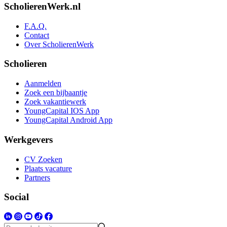
ScholierenWerk.nl
F.A.Q.
Contact
Over ScholierenWerk
Scholieren
Aanmelden
Zoek een bijbaantje
Zoek vakantiewerk
YoungCapital IOS App
YoungCapital Android App
Werkgevers
CV Zoeken
Plaats vacature
Partners
Social