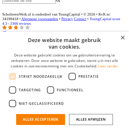
ScholierenWerk.nl is onderdeel van YoungCapital • © 2026 • KvK nr:
34199418 •
Algemene voorwaarden
•
Privacy
Contact
•
YoungCapital score
4.3 - 3366 reviews
×
Deze website maakt gebruik
Inloggen als bedrijf
van cookies.
Deze website gebruikt cookies om uw gebruikerservaring te
E-mail
*
verbeteren. Door onze website te gebruiken, stemt u in met alle
cookies in overeenstemming met ons Cookiebeleid.
Lees verder
Wachtwoord
STRIKT NOODZAKELIJK
PRESTATIE
login gegevens onthouden
Wachtwoord vergeten?
login
TARGETING
FUNCTIONEEL
Bedrijf aanmelden
NIET-GECLASSIFICEERD
Na het aanmelden kun je meteen je vacature plaatsen en heb je je
nieuwe collega/werknemer zo gevonden!
ALLES ACCEPTEREN
ALLES AFWIJZEN
Heb je nog geen gratis bedrijfsprofiel?