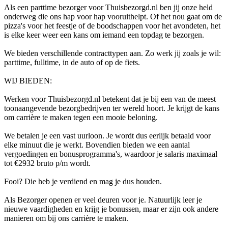
Als een parttime bezorger voor Thuisbezorgd.nl ben jij onze held
onderweg die ons hap voor hap vooruithelpt. Of het nou gaat om de
pizza's voor het feestje of de boodschappen voor het avondeten, het
is elke keer weer een kans om iemand een topdag te bezorgen.
We bieden verschillende contracttypen aan. Zo werk jij zoals je wil:
parttime, fulltime, in de auto of op de fiets.
WIJ BIEDEN:
Werken voor Thuisbezorgd.nl betekent dat je bij een van de meest
toonaangevende bezorgbedrijven ter wereld hoort. Je krijgt de kans
om carrière te maken tegen een mooie beloning.
We betalen je een vast uurloon. Je wordt dus eerlijk betaald voor
elke minuut die je werkt. Bovendien bieden we een aantal
vergoedingen en bonusprogramma's, waardoor je salaris maximaal
tot €2932 bruto p/m wordt.
Fooi? Die heb je verdiend en mag je dus houden.
Als Bezorger openen er veel deuren voor je. Natuurlijk leer je
nieuwe vaardigheden en krijg je bonussen, maar er zijn ook andere
manieren om bij ons carrière te maken.