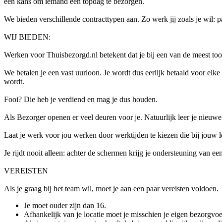
een kans om iemand een topdag te bezorgen.
We bieden verschillende contracttypen aan. Zo werk jij zoals je wil: par
WIJ BIEDEN:
Werken voor Thuisbezorgd.nl betekent dat je bij een van de meest too
We betalen je een vast uurloon. Je wordt dus eerlijk betaald voor e
wordt.
Fooi? Die heb je verdiend en mag je dus houden.
Als Bezorger openen er veel deuren voor je. Natuurlijk leer je nieuwe
Laat je werk voor jou werken door werktijden te kiezen die bij jouw le
Je rijdt nooit alleen: achter de schermen krijg je ondersteuning van een
VEREISTEN
Als je graag bij het team wil, moet je aan een paar vereisten voldoen.
Je moet ouder zijn dan 16.
Afhankelijk van je locatie moet je misschien je eigen bezorgvoe