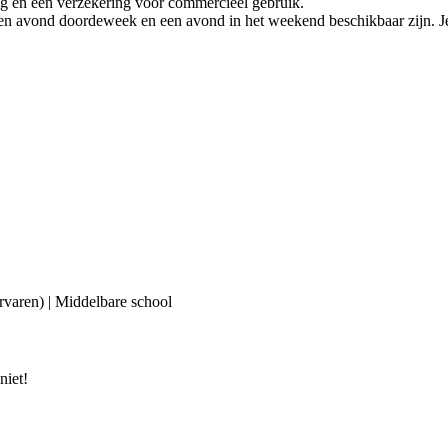
dig en een verzekering voor commercieel gebruik.
een avond doordeweek en een avond in het weekend beschikbaar zijn. Je 
ervaren) | Middelbare school
niet!