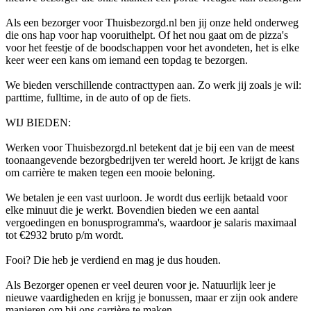
Als een bezorger voor Thuisbezorgd.nl ben jij onze held onderweg
die ons hap voor hap vooruithelpt. Of het nou gaat om de pizza's
voor het feestje of de boodschappen voor het avondeten, het is elke
keer weer een kans om iemand een topdag te bezorgen.
We bieden verschillende contracttypen aan. Zo werk jij zoals je wil:
parttime, fulltime, in de auto of op de fiets.
WIJ BIEDEN:
Werken voor Thuisbezorgd.nl betekent dat je bij een van de meest
toonaangevende bezorgbedrijven ter wereld hoort. Je krijgt de kans
om carrière te maken tegen een mooie beloning.
We betalen je een vast uurloon. Je wordt dus eerlijk betaald voor
elke minuut die je werkt. Bovendien bieden we een aantal
vergoedingen en bonusprogramma's, waardoor je salaris maximaal
tot €2932 bruto p/m wordt.
Fooi? Die heb je verdiend en mag je dus houden.
Als Bezorger openen er veel deuren voor je. Natuurlijk leer je
nieuwe vaardigheden en krijg je bonussen, maar er zijn ook andere
manieren om bij ons carrière te maken.