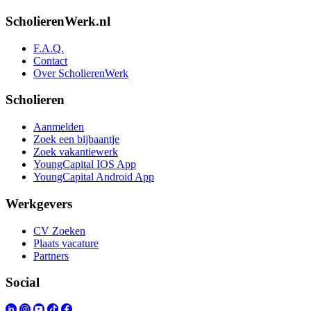
ScholierenWerk.nl
F.A.Q.
Contact
Over ScholierenWerk
Scholieren
Aanmelden
Zoek een bijbaantje
Zoek vakantiewerk
YoungCapital IOS App
YoungCapital Android App
Werkgevers
CV Zoeken
Plaats vacature
Partners
Social