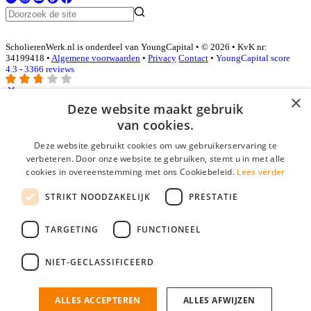
ScholierenWerk.nl is onderdeel van YoungCapital • © 2026 • KvK nr:
34199418 •
Algemene voorwaarden
•
Privacy
Contact
•
YoungCapital score
4.3 - 3366 reviews
×
Deze website maakt gebruik
Inloggen als bedrijf
van cookies.
Deze website gebruikt cookies om uw gebruikerservaring te
E-mail
*
verbeteren. Door onze website te gebruiken, stemt u in met alle
cookies in overeenstemming met ons Cookiebeleid.
Lees verder
Wachtwoord
STRIKT NOODZAKELIJK
PRESTATIE
login gegevens onthouden
Wachtwoord vergeten?
login
TARGETING
FUNCTIONEEL
Bedrijf aanmelden
NIET-GECLASSIFICEERD
Na het aanmelden kun je meteen je vacature plaatsen en heb je je
nieuwe collega/werknemer zo gevonden!
ALLES ACCEPTEREN
ALLES AFWIJZEN