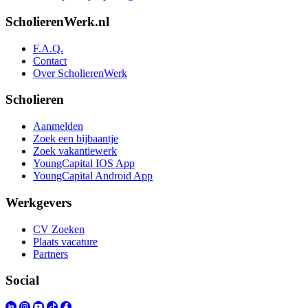
ScholierenWerk.nl
F.A.Q.
Contact
Over ScholierenWerk
Scholieren
Aanmelden
Zoek een bijbaantje
Zoek vakantiewerk
YoungCapital IOS App
YoungCapital Android App
Werkgevers
CV Zoeken
Plaats vacature
Partners
Social