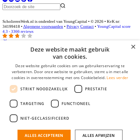
ScholierenWerk.nl is onderdeel van YoungCapital • © 2026 • KvK nr:
34199418 •
Algemene voorwaarden
•
Privacy
Contact
•
YoungCapital score
4.3 - 3366 reviews
×
Deze website maakt gebruik
Inloggen als bedrijf
van cookies.
Deze website gebruikt cookies om uw gebruikerservaring te
E-mail
*
verbeteren. Door onze website te gebruiken, stemt u in met alle
cookies in overeenstemming met ons Cookiebeleid.
Lees verder
Wachtwoord
STRIKT NOODZAKELIJK
PRESTATIE
login gegevens onthouden
Wachtwoord vergeten?
login
TARGETING
FUNCTIONEEL
Bedrijf aanmelden
NIET-GECLASSIFICEERD
Na het aanmelden kun je meteen je vacature plaatsen en heb je je
nieuwe collega/werknemer zo gevonden!
ALLES ACCEPTEREN
ALLES AFWIJZEN