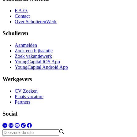
F.A.Q.
Contact
Over ScholierenWerk
Scholieren
Aanmelden
Zoek een bijbaantje
Zoek vakantiewerk
YoungCapital IOS App
YoungCapital Android App
Werkgevers
CV Zoeken
Plaats vacature
Partners
Social