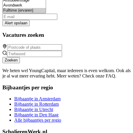
Alert opslaan
Vacatures zoeken
Zoeken
We heten wel YoungCapital, maar iedereen is even welkom. Ook als
je al wat meer ervaring hebt. Meer weten? Check onze FAQ.
Bijbaantjes per regio
Bijbaantje in Amsterdam
Bijbaantje in Rotterdam
Bijbaantje in Utrecht
Bijbaantje in Den Haag
Alle bijbaantjes per regio
ScholierenWerk.nl