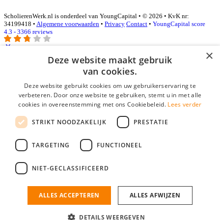
ScholierenWerk.nl is onderdeel van YoungCapital • © 2026 • KvK nr:
34199418 •
Algemene voorwaarden
•
Privacy
Contact
•
YoungCapital score
4.3 - 3366 reviews
×
Deze website maakt gebruik
Inloggen als bedrijf
van cookies.
Deze website gebruikt cookies om uw gebruikerservaring te
E-mail
*
verbeteren. Door onze website te gebruiken, stemt u in met alle
cookies in overeenstemming met ons Cookiebeleid.
Lees verder
Wachtwoord
STRIKT NOODZAKELIJK
PRESTATIE
login gegevens onthouden
Wachtwoord vergeten?
login
TARGETING
FUNCTIONEEL
Bedrijf aanmelden
NIET-GECLASSIFICEERD
Na het aanmelden kun je meteen je vacature plaatsen en heb je je
nieuwe collega/werknemer zo gevonden!
ALLES ACCEPTEREN
ALLES AFWIJZEN
Heb je nog geen gratis bedrijfsprofiel?
DETAILS WEERGEVEN