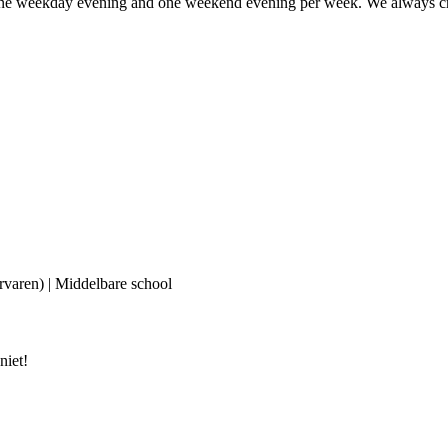
ast one weekday evening and one weekend evening per week. We always c
ervaren) | Middelbare school
niet!