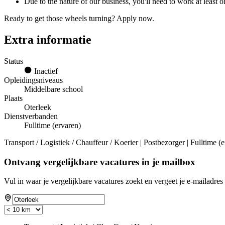
Due to the nature of our business, you'll need to work at le
Ready to get those wheels turning? Apply now.
Extra informatie
Status
Inactief
Opleidingsniveaus
Middelbare school
Plaats
Oterleek
Dienstverbanden
Fulltime (ervaren)
Transport / Logistiek / Chauffeur / Koerier | Postbezorger | Fulltime (
Ontvang vergelijkbare vacatures in je mailbox
Vul in waar je vergelijkbare vacatures zoekt en vergeet je e-mailadres 