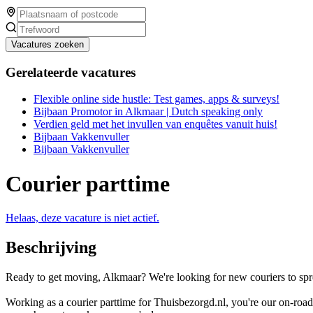
Vacatures zoeken
Gerelateerde vacatures
Flexible online side hustle: Test games, apps & surveys!
Bijbaan Promotor in Alkmaar | Dutch speaking only
Verdien geld met het invullen van enquêtes vanuit huis!
Bijbaan Vakkenvuller
Bijbaan Vakkenvuller
Courier parttime
Helaas, deze vacature is niet actief.
Beschrijving
Ready to get moving, Alkmaar? We're looking for new couriers to spr
Working as a courier parttime for Thuisbezorgd.nl, you're our on-road 