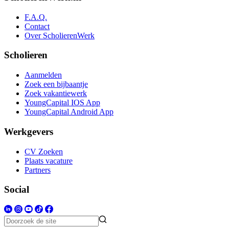
F.A.Q.
Contact
Over ScholierenWerk
Scholieren
Aanmelden
Zoek een bijbaantje
Zoek vakantiewerk
YoungCapital IOS App
YoungCapital Android App
Werkgevers
CV Zoeken
Plaats vacature
Partners
Social