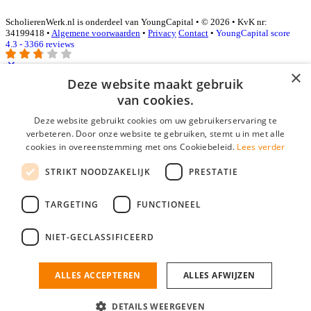
ScholierenWerk.nl is onderdeel van YoungCapital • © 2026 • KvK nr:
34199418 •
Algemene voorwaarden
•
Privacy
Contact
•
YoungCapital score
4.3 - 3366 reviews
×
Deze website maakt gebruik
Inloggen als bedrijf
van cookies.
Deze website gebruikt cookies om uw gebruikerservaring te
E-mail
*
verbeteren. Door onze website te gebruiken, stemt u in met alle
cookies in overeenstemming met ons Cookiebeleid.
Lees verder
Wachtwoord
STRIKT NOODZAKELIJK
PRESTATIE
login gegevens onthouden
Wachtwoord vergeten?
login
TARGETING
FUNCTIONEEL
Bedrijf aanmelden
NIET-GECLASSIFICEERD
Na het aanmelden kun je meteen je vacature plaatsen en heb je je
nieuwe collega/werknemer zo gevonden!
ALLES ACCEPTEREN
ALLES AFWIJZEN
Heb je nog geen gratis bedrijfsprofiel?
DETAILS WEERGEVEN