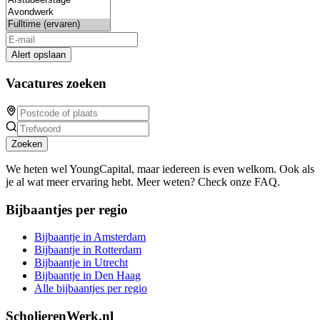
Alert opslaan
Vacatures zoeken
Zoeken
We heten wel YoungCapital, maar iedereen is even welkom. Ook als
je al wat meer ervaring hebt. Meer weten? Check onze FAQ.
Bijbaantjes per regio
Bijbaantje in Amsterdam
Bijbaantje in Rotterdam
Bijbaantje in Utrecht
Bijbaantje in Den Haag
Alle bijbaantjes per regio
ScholierenWerk.nl