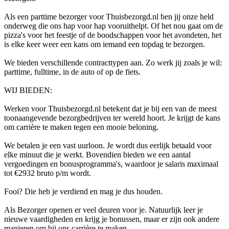
Als een parttime bezorger voor Thuisbezorgd.nl ben jij onze held
onderweg die ons hap voor hap vooruithelpt. Of het nou gaat om de
pizza's voor het feestje of de boodschappen voor het avondeten, het
is elke keer weer een kans om iemand een topdag te bezorgen.
We bieden verschillende contracttypen aan. Zo werk jij zoals je wil:
parttime, fulltime, in de auto of op de fiets.
WIJ BIEDEN:
Werken voor Thuisbezorgd.nl betekent dat je bij een van de meest
toonaangevende bezorgbedrijven ter wereld hoort. Je krijgt de kans
om carrière te maken tegen een mooie beloning.
We betalen je een vast uurloon. Je wordt dus eerlijk betaald voor
elke minuut die je werkt. Bovendien bieden we een aantal
vergoedingen en bonusprogramma's, waardoor je salaris maximaal
tot €2932 bruto p/m wordt.
Fooi? Die heb je verdiend en mag je dus houden.
Als Bezorger openen er veel deuren voor je. Natuurlijk leer je
nieuwe vaardigheden en krijg je bonussen, maar er zijn ook andere
manieren om bij ons carrière te maken.