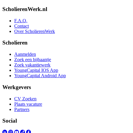
ScholierenWerk.nl
F.A.Q.
Contact
Over ScholierenWerk
Scholieren
Aanmelden
Zoek een bijbaantje
Zoek vakantiewerk
YoungCapital IOS App
YoungCapital Android App
Werkgevers
CV Zoeken
Plaats vacature
Partners
Social