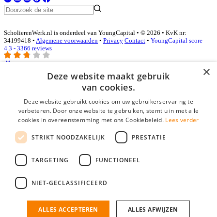
ScholierenWerk.nl is onderdeel van YoungCapital • © 2026 • KvK nr:
34199418 •
Algemene voorwaarden
•
Privacy
Contact
•
YoungCapital score
4.3 - 3366 reviews
×
Deze website maakt gebruik
Inloggen als bedrijf
van cookies.
Deze website gebruikt cookies om uw gebruikerservaring te
E-mail
*
verbeteren. Door onze website te gebruiken, stemt u in met alle
cookies in overeenstemming met ons Cookiebeleid.
Lees verder
Wachtwoord
STRIKT NOODZAKELIJK
PRESTATIE
login gegevens onthouden
Wachtwoord vergeten?
login
TARGETING
FUNCTIONEEL
Bedrijf aanmelden
NIET-GECLASSIFICEERD
Na het aanmelden kun je meteen je vacature plaatsen en heb je je
nieuwe collega/werknemer zo gevonden!
ALLES ACCEPTEREN
ALLES AFWIJZEN