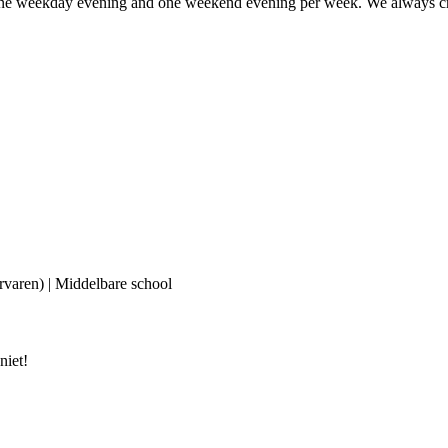
ast one weekday evening and one weekend evening per week. We always c
ervaren) | Middelbare school
niet!