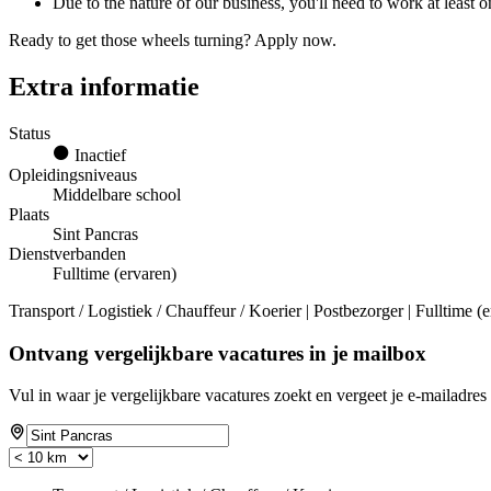
Due to the nature of our business, you'll need to work at le
Ready to get those wheels turning? Apply now.
Extra informatie
Status
Inactief
Opleidingsniveaus
Middelbare school
Plaats
Sint Pancras
Dienstverbanden
Fulltime (ervaren)
Transport / Logistiek / Chauffeur / Koerier | Postbezorger | Fulltime (
Ontvang vergelijkbare vacatures in je mailbox
Vul in waar je vergelijkbare vacatures zoekt en vergeet je e-mailadres 