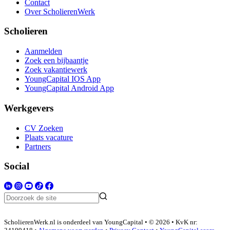
Contact
Over ScholierenWerk
Scholieren
Aanmelden
Zoek een bijbaantje
Zoek vakantiewerk
YoungCapital IOS App
YoungCapital Android App
Werkgevers
CV Zoeken
Plaats vacature
Partners
Social
ScholierenWerk.nl is onderdeel van YoungCapital • © 2026 • KvK nr: