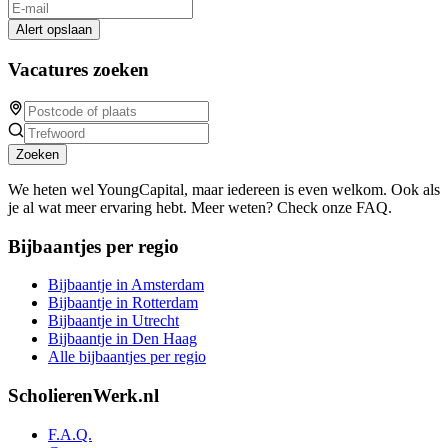
Alert opslaan
Vacatures zoeken
Zoeken
We heten wel YoungCapital, maar iedereen is even welkom. Ook als
je al wat meer ervaring hebt. Meer weten? Check onze FAQ.
Bijbaantjes per regio
Bijbaantje in Amsterdam
Bijbaantje in Rotterdam
Bijbaantje in Utrecht
Bijbaantje in Den Haag
Alle bijbaantjes per regio
ScholierenWerk.nl
F.A.Q.