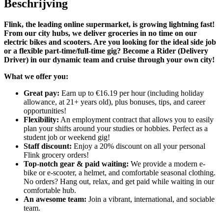
Beschrijving
Flink, the leading online supermarket, is growing lightning fast!
From our city hubs, we deliver groceries in no time on our
electric bikes and scooters. Are you looking for the ideal side job
or a flexible part-time/full-time gig? Become a Rider (Delivery
Driver) in our dynamic team and cruise through your own city!
What we offer you:
Great pay:
Earn up to €16.19 per hour (including holiday
allowance, at 21+ years old), plus bonuses, tips, and career
opportunities!
Flexibility:
An employment contract that allows you to easily
plan your shifts around your studies or hobbies. Perfect as a
student job or weekend gig!
Staff discount:
Enjoy a 20% discount on all your personal
Flink grocery orders!
Top-notch gear & paid waiting:
We provide a modern e-
bike or e-scooter, a helmet, and comfortable seasonal clothing.
No orders? Hang out, relax, and get paid while waiting in our
comfortable hub.
An awesome team:
Join a vibrant, international, and sociable
team.