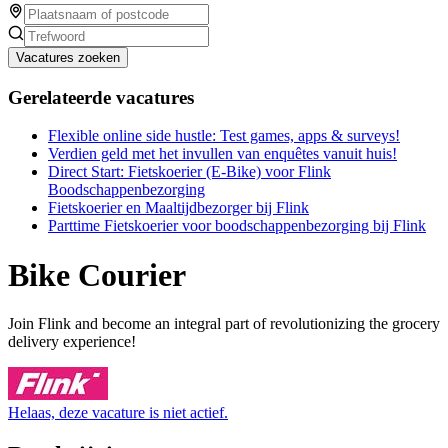
Vacatures zoeken
Gerelateerde vacatures
Flexible online side hustle: Test games, apps & surveys!
Verdien geld met het invullen van enquêtes vanuit huis!
Direct Start: Fietskoerier (E-Bike) voor Flink
Boodschappenbezorging
Fietskoerier en Maaltijdbezorger bij Flink
Parttime Fietskoerier voor boodschappenbezorging bij Flink
Bike Courier
Join Flink and become an integral part of revolutionizing the grocery
delivery experience!
Helaas, deze vacature is niet actief.