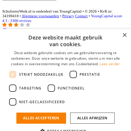
ScholierenWerk.nl is onderdeel van YoungCapital • © 2026 • KvK nr:
34199418 •
Algemene voorwaarden
•
Privacy
Contact
•
YoungCapital score
4.3 - 3366 reviews
×
Deze website maakt gebruik
Inloggen als bedrijf
van cookies.
Deze website gebruikt cookies om uw gebruikerservaring te
E-mail
*
verbeteren. Door onze website te gebruiken, stemt u in met alle
cookies in overeenstemming met ons Cookiebeleid.
Lees verder
Wachtwoord
STRIKT NOODZAKELIJK
PRESTATIE
login gegevens onthouden
Wachtwoord vergeten?
login
TARGETING
FUNCTIONEEL
Bedrijf aanmelden
NIET-GECLASSIFICEERD
Na het aanmelden kun je meteen je vacature plaatsen en heb je je
nieuwe collega/werknemer zo gevonden!
ALLES ACCEPTEREN
ALLES AFWIJZEN
Heb je nog geen gratis bedrijfsprofiel?