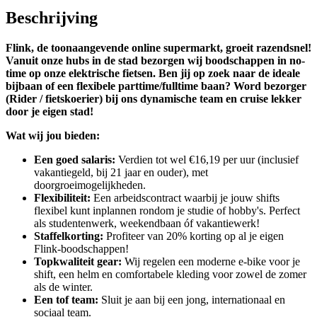
Beschrijving
Flink, de toonaangevende online supermarkt, groeit razendsnel!
Vanuit onze hubs in de stad bezorgen wij boodschappen in no-
time op onze elektrische fietsen. Ben jij op zoek naar de ideale
bijbaan of een flexibele parttime/fulltime baan? Word bezorger
(Rider / fietskoerier) bij ons dynamische team en cruise lekker
door je eigen stad!
Wat wij jou bieden:
Een goed salaris:
Verdien tot wel €16,19 per uur (inclusief
vakantiegeld, bij 21 jaar en ouder), met
doorgroeimogelijkheden.
Flexibiliteit:
Een arbeidscontract waarbij je jouw shifts
flexibel kunt inplannen rondom je studie of hobby's. Perfect
als studentenwerk, weekendbaan óf vakantiewerk!
Staffelkorting:
Profiteer van 20% korting op al je eigen
Flink-boodschappen!
Topkwaliteit gear:
Wij regelen een moderne e-bike voor je
shift, een helm en comfortabele kleding voor zowel de zomer
als de winter.
Een tof team:
Sluit je aan bij een jong, internationaal en
sociaal team.