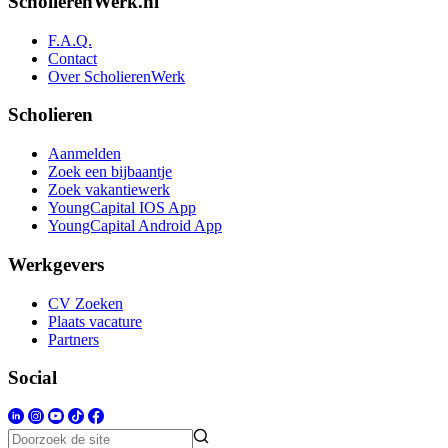
ScholierenWerk.nl
F.A.Q.
Contact
Over ScholierenWerk
Scholieren
Aanmelden
Zoek een bijbaantje
Zoek vakantiewerk
YoungCapital IOS App
YoungCapital Android App
Werkgevers
CV Zoeken
Plaats vacature
Partners
Social