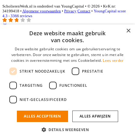
ScholierenWerk.nl is onderdeel van YoungCapital • © 2026 • KvK nr:
34199418 •
Algemene voorwaarden
•
Privacy
Contact
•
YoungCapital score
4.3 - 3366 reviews
×
Deze website maakt gebruik
Inloggen als bedrijf
van cookies.
Deze website gebruikt cookies om uw gebruikerservaring te
E-mail
*
verbeteren. Door onze website te gebruiken, stemt u in met alle
cookies in overeenstemming met ons Cookiebeleid.
Lees verder
Wachtwoord
STRIKT NOODZAKELIJK
PRESTATIE
login gegevens onthouden
Wachtwoord vergeten?
login
TARGETING
FUNCTIONEEL
Bedrijf aanmelden
NIET-GECLASSIFICEERD
Na het aanmelden kun je meteen je vacature plaatsen en heb je je
nieuwe collega/werknemer zo gevonden!
ALLES ACCEPTEREN
ALLES AFWIJZEN
Heb je nog geen gratis bedrijfsprofiel?
DETAILS WEERGEVEN
Bedrijf aanmelden