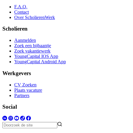
F.A.Q.
Contact
Over ScholierenWerk
Scholieren
Aanmelden
Zoek een bijbaantje
Zoek vakantiewerk
YoungCapital IOS App
YoungCapital Android App
Werkgevers
CV Zoeken
Plaats vacature
Partners
Social