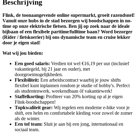
Beschrijving
Flink, de toonaangevende online supermarkt, groeit razendsnel!
Vanuit onze hubs in de stad bezorgen wij boodschappen in no-
time op onze elektrische fietsen. Ben jij op zoek naar de ideale
bijbaan of een flexibele parttime/fulltime baan? Word bezorger
(Rider / fietskoerier) bij ons dynamische team en cruise lekker
door je eigen stad!
Wat wij jou bieden:
Een goed salaris:
Verdien tot wel €16,19 per uur (inclusief
vakantiegeld, bij 21 jaar en ouder), met
doorgroeimogelijkheden.
Flexibiliteit:
Een arbeidscontract waarbij je jouw shifts
flexibel kunt inplannen rondom je studie of hobby's. Perfect
als studentenwerk, weekendbaan óf vakantiewerk!
Staffelkorting:
Profiteer van 20% korting op al je eigen
Flink-boodschappen!
Topkwaliteit gear:
Wij regelen een moderne e-bike voor je
shift, een helm en comfortabele kleding voor zowel de zomer
als de winter.
Een tof team:
Sluit je aan bij een jong, internationaal en
sociaal team.