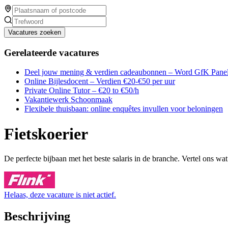
Vacatures zoeken
Gerelateerde vacatures
Deel jouw mening & verdien cadeaubonnen – Word GfK Panel
Online Bijlesdocent – Verdien €20-€50 per uur
Private Online Tutor – €20 to €50/h
Vakantiewerk Schoonmaak
Flexibele thuisbaan: online enquêtes invullen voor beloningen
Fietskoerier
De perfecte bijbaan met het beste salaris in de branche. Vertel ons wa
Helaas, deze vacature is niet actief.
Beschrijving