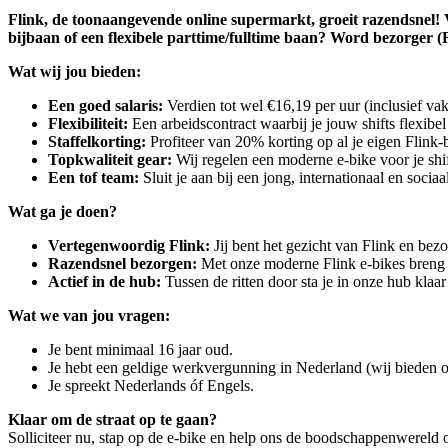
Flink, de toonaangevende online supermarkt, groeit razendsnel! V
bijbaan of een flexibele parttime/fulltime baan? Word bezorger (R
Wat wij jou bieden:
Een goed salaris:
Verdien tot wel €16,19 per uur (inclusief vak
Flexibiliteit:
Een arbeidscontract waarbij je jouw shifts flexib
Staffelkorting:
Profiteer van 20% korting op al je eigen Flink
Topkwaliteit gear:
Wij regelen een moderne e-bike voor je shi
Een tof team:
Sluit je aan bij een jong, internationaal en sociaa
Wat ga je doen?
Vertegenwoordig Flink:
Jij bent het gezicht van Flink en bezo
Razendsnel bezorgen:
Met onze moderne Flink e-bikes breng ji
Actief in de hub:
Tussen de ritten door sta je in onze hub klaa
Wat we van jou vragen:
Je bent minimaal 16 jaar oud.
Je hebt een geldige werkvergunning in Nederland (wij bieden o
Je spreekt Nederlands óf Engels.
Klaar om de straat op te gaan?
Solliciteer nu, stap op de e-bike en help ons de boodschappenwereld o