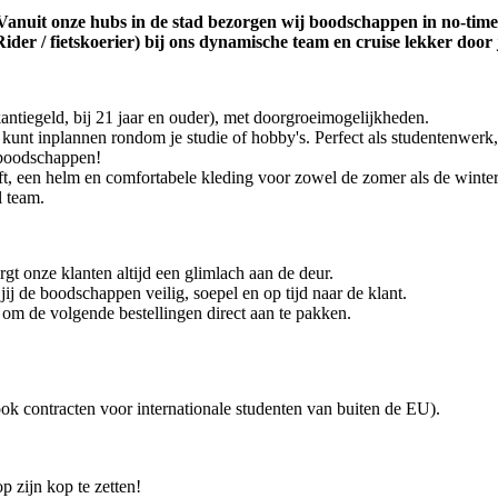
anuit onze hubs in de stad bezorgen wij boodschappen in no-time op
ider / fietskoerier) bij ons dynamische team en cruise lekker door 
antiegeld, bij 21 jaar en ouder), met doorgroeimogelijkheden.
el kunt inplannen rondom je studie of hobby's. Perfect als studentenwe
-boodschappen!
ft, een helm en comfortabele kleding voor zowel de zomer als de winter
l team.
rgt onze klanten altijd een glimlach aan de deur.
j de boodschappen veilig, soepel en op tijd naar de klant.
r om de volgende bestellingen direct aan te pakken.
ok contracten voor internationale studenten van buiten de EU).
p zijn kop te zetten!