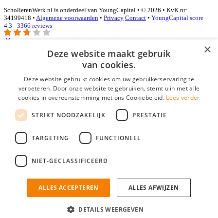
ScholierenWerk.nl is onderdeel van YoungCapital • © 2026 • KvK nr:
34199418 •
Algemene voorwaarden
•
Privacy
Contact
•
YoungCapital score
4.3 - 3366 reviews
×
Deze website maakt gebruik
Inloggen als bedrijf
van cookies.
Deze website gebruikt cookies om uw gebruikerservaring te
E-mail
*
verbeteren. Door onze website te gebruiken, stemt u in met alle
cookies in overeenstemming met ons Cookiebeleid.
Lees verder
Wachtwoord
STRIKT NOODZAKELIJK
PRESTATIE
login gegevens onthouden
Wachtwoord vergeten?
login
TARGETING
FUNCTIONEEL
Bedrijf aanmelden
NIET-GECLASSIFICEERD
Na het aanmelden kun je meteen je vacature plaatsen en heb je je
nieuwe collega/werknemer zo gevonden!
ALLES ACCEPTEREN
ALLES AFWIJZEN
Heb je nog geen gratis bedrijfsprofiel?
DETAILS WEERGEVEN
Bedrijf aanmelden