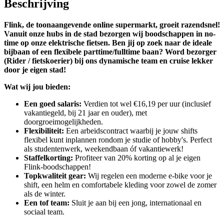
Beschrijving
Flink, de toonaangevende online supermarkt, groeit razendsnel!
Vanuit onze hubs in de stad bezorgen wij boodschappen in no-
time op onze elektrische fietsen. Ben jij op zoek naar de ideale
bijbaan of een flexibele parttime/fulltime baan? Word bezorger
(Rider / fietskoerier) bij ons dynamische team en cruise lekker
door je eigen stad!
Wat wij jou bieden:
Een goed salaris:
Verdien tot wel €16,19 per uur (inclusief
vakantiegeld, bij 21 jaar en ouder), met
doorgroeimogelijkheden.
Flexibiliteit:
Een arbeidscontract waarbij je jouw shifts
flexibel kunt inplannen rondom je studie of hobby's. Perfect
als studentenwerk, weekendbaan óf vakantiewerk!
Staffelkorting:
Profiteer van 20% korting op al je eigen
Flink-boodschappen!
Topkwaliteit gear:
Wij regelen een moderne e-bike voor je
shift, een helm en comfortabele kleding voor zowel de zomer
als de winter.
Een tof team:
Sluit je aan bij een jong, internationaal en
sociaal team.