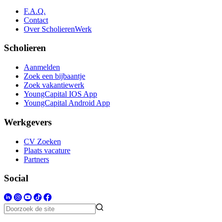
F.A.Q.
Contact
Over ScholierenWerk
Scholieren
Aanmelden
Zoek een bijbaantje
Zoek vakantiewerk
YoungCapital IOS App
YoungCapital Android App
Werkgevers
CV Zoeken
Plaats vacature
Partners
Social