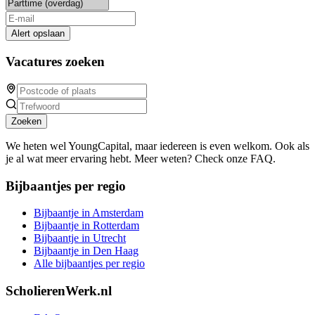
Alert opslaan
Vacatures zoeken
Zoeken
We heten wel YoungCapital, maar iedereen is even welkom. Ook als
je al wat meer ervaring hebt. Meer weten? Check onze FAQ.
Bijbaantjes per regio
Bijbaantje in Amsterdam
Bijbaantje in Rotterdam
Bijbaantje in Utrecht
Bijbaantje in Den Haag
Alle bijbaantjes per regio
ScholierenWerk.nl