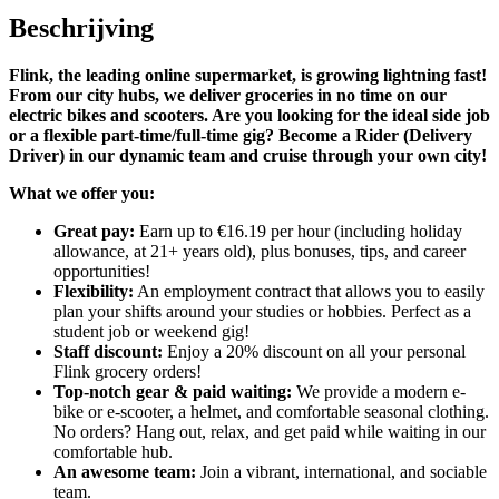
Beschrijving
Flink, the leading online supermarket, is growing lightning fast!
From our city hubs, we deliver groceries in no time on our
electric bikes and scooters. Are you looking for the ideal side job
or a flexible part-time/full-time gig? Become a Rider (Delivery
Driver) in our dynamic team and cruise through your own city!
What we offer you:
Great pay:
Earn up to €16.19 per hour (including holiday
allowance, at 21+ years old), plus bonuses, tips, and career
opportunities!
Flexibility:
An employment contract that allows you to easily
plan your shifts around your studies or hobbies. Perfect as a
student job or weekend gig!
Staff discount:
Enjoy a 20% discount on all your personal
Flink grocery orders!
Top-notch gear & paid waiting:
We provide a modern e-
bike or e-scooter, a helmet, and comfortable seasonal clothing.
No orders? Hang out, relax, and get paid while waiting in our
comfortable hub.
An awesome team:
Join a vibrant, international, and sociable
team.