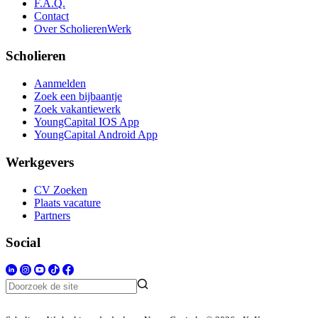
F.A.Q.
Contact
Over ScholierenWerk
Scholieren
Aanmelden
Zoek een bijbaantje
Zoek vakantiewerk
YoungCapital IOS App
YoungCapital Android App
Werkgevers
CV Zoeken
Plaats vacature
Partners
Social