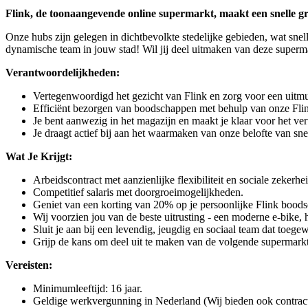
Flink, de toonaangevende online supermarkt, maakt een snelle gro
Onze hubs zijn gelegen in dichtbevolkte stedelijke gebieden, wat snel
dynamische team in jouw stad! Wil jij deel uitmaken van deze superma
Verantwoordelijkheden:
Vertegenwoordigd het gezicht van Flink en zorg voor een uitmun
Efficiënt bezorgen van boodschappen met behulp van onze Flink
Je bent aanwezig in het magazijn en maakt je klaar voor het ve
Je draagt actief bij aan het waarmaken van onze belofte van sne
Wat Je Krijgt:
Arbeidscontract met aanzienlijke flexibiliteit en sociale zekerh
Competitief salaris met doorgroeimogelijkheden.
Geniet van een korting van 20% op je persoonlijke Flink bood
Wij voorzien jou van de beste uitrusting - een moderne e-bike,
Sluit je aan bij een levendig, jeugdig en sociaal team dat toege
Grijp de kans om deel uit te maken van de volgende supermarkt 
Vereisten:
Minimumleeftijd: 16 jaar.
Geldige werkvergunning in Nederland (Wij bieden ook contract