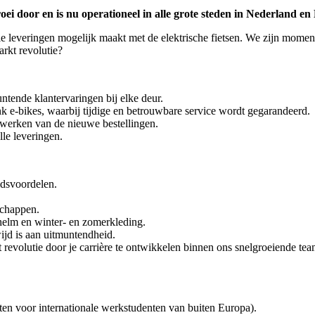
ei door en is nu operationeel in alle grote steden in Nederland en
le leveringen mogelijk maakt met de elektrische fietsen. We zijn moment
rkt revolutie?
tende klantervaringen bij elke deur.
 e-bikes, waarbij tijdige en betrouwbare service wordt gegarandeerd.
rwerken van de nieuwe bestellingen.
lle leveringen.
eidsvoordelen.
schappen.
 helm en winter- en zomerkleding.
wijd is aan uitmuntendheid.
revolutie door je carrière te ontwikkelen binnen ons snelgroeiende tea
en voor internationale werkstudenten van buiten Europa).