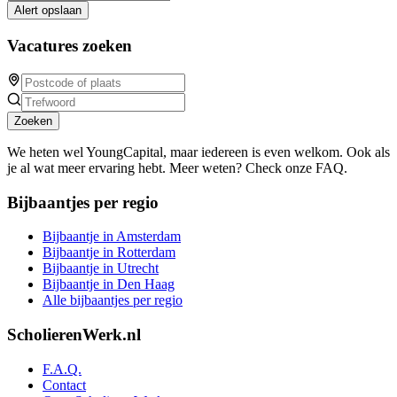
Alert opslaan
Vacatures zoeken
Zoeken
We heten wel YoungCapital, maar iedereen is even welkom. Ook als
je al wat meer ervaring hebt. Meer weten? Check onze FAQ.
Bijbaantjes per regio
Bijbaantje in Amsterdam
Bijbaantje in Rotterdam
Bijbaantje in Utrecht
Bijbaantje in Den Haag
Alle bijbaantjes per regio
ScholierenWerk.nl
F.A.Q.
Contact