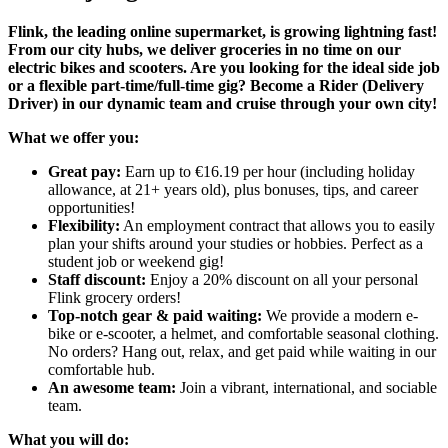
Flink, the leading online supermarket, is growing lightning fast!
From our city hubs, we deliver groceries in no time on our
electric bikes and scooters. Are you looking for the ideal side job
or a flexible part-time/full-time gig? Become a Rider (Delivery
Driver) in our dynamic team and cruise through your own city!
What we offer you:
Great pay:
Earn up to €16.19 per hour (including holiday
allowance, at 21+ years old), plus bonuses, tips, and career
opportunities!
Flexibility:
An employment contract that allows you to easily
plan your shifts around your studies or hobbies. Perfect as a
student job or weekend gig!
Staff discount:
Enjoy a 20% discount on all your personal
Flink grocery orders!
Top-notch gear & paid waiting:
We provide a modern e-
bike or e-scooter, a helmet, and comfortable seasonal clothing.
No orders? Hang out, relax, and get paid while waiting in our
comfortable hub.
An awesome team:
Join a vibrant, international, and sociable
team.
What you will do: