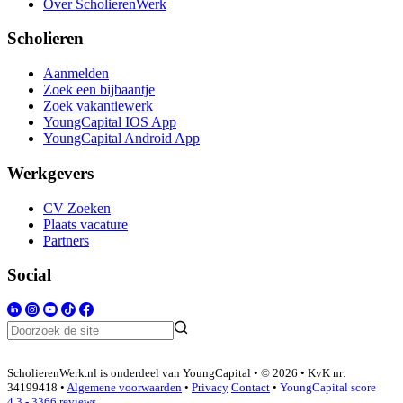
Over ScholierenWerk
Scholieren
Aanmelden
Zoek een bijbaantje
Zoek vakantiewerk
YoungCapital IOS App
YoungCapital Android App
Werkgevers
CV Zoeken
Plaats vacature
Partners
Social
ScholierenWerk.nl is onderdeel van YoungCapital • © 2026 • KvK nr:
34199418 •
Algemene voorwaarden
•
Privacy
Contact
•
YoungCapital score
4.3 - 3366 reviews