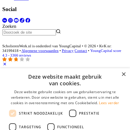
Social
Zoeken
ScholierenWerk.nl is onderdeel van YoungCapital • © 2026 • KvK nr:
34199418 •
Algemene voorwaarden
•
Privacy
Contact
•
YoungCapital score
4.3 - 3366 reviews
×
Inloggen als bedrijf
Deze website maakt gebruik
van cookies.
E-mail
*
Deze website gebruikt cookies om uw gebruikerservaring te
verbeteren. Door onze website te gebruiken, stemt u in met alle
cookies in overeenstemming met ons Cookiebeleid.
Lees verder
Wachtwoord
STRIKT NOODZAKELIJK
PRESTATIE
login gegevens onthouden
Wachtwoord vergeten?
login
TARGETING
FUNCTIONEEL