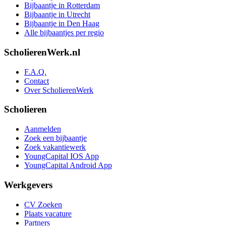
Bijbaantje in Rotterdam
Bijbaantje in Utrecht
Bijbaantje in Den Haag
Alle bijbaantjes per regio
ScholierenWerk.nl
F.A.Q.
Contact
Over ScholierenWerk
Scholieren
Aanmelden
Zoek een bijbaantje
Zoek vakantiewerk
YoungCapital IOS App
YoungCapital Android App
Werkgevers
CV Zoeken
Plaats vacature
Partners