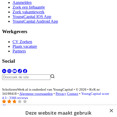
Aanmelden
Zoek een bijbaantje
Zoek vakantiewerk
YoungCapital IOS App
YoungCapital Android App
Werkgevers
CV Zoeken
Plaats vacature
Partners
Social
ScholierenWerk.nl is onderdeel van YoungCapital • © 2026 • KvK nr:
34199418 •
Algemene voorwaarden
•
Privacy
Contact
•
YoungCapital score
4.3 - 3366 reviews
×
Deze website maakt gebruik
Inloggen als bedrijf