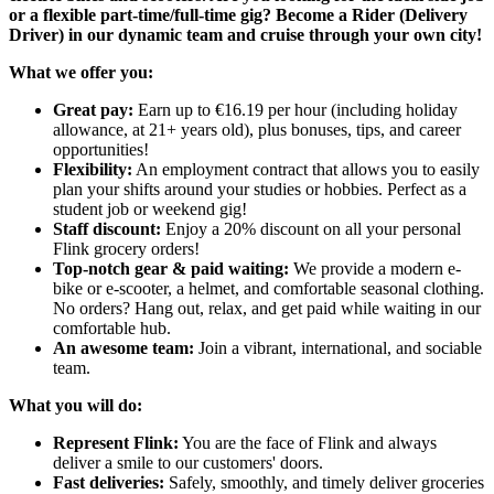
or a flexible part-time/full-time gig? Become a Rider (Delivery
Driver) in our dynamic team and cruise through your own city!
What we offer you:
Great pay:
Earn up to €16.19 per hour (including holiday
allowance, at 21+ years old), plus bonuses, tips, and career
opportunities!
Flexibility:
An employment contract that allows you to easily
plan your shifts around your studies or hobbies. Perfect as a
student job or weekend gig!
Staff discount:
Enjoy a 20% discount on all your personal
Flink grocery orders!
Top-notch gear & paid waiting:
We provide a modern e-
bike or e-scooter, a helmet, and comfortable seasonal clothing.
No orders? Hang out, relax, and get paid while waiting in our
comfortable hub.
An awesome team:
Join a vibrant, international, and sociable
team.
What you will do:
Represent Flink:
You are the face of Flink and always
deliver a smile to our customers' doors.
Fast deliveries:
Safely, smoothly, and timely deliver groceries