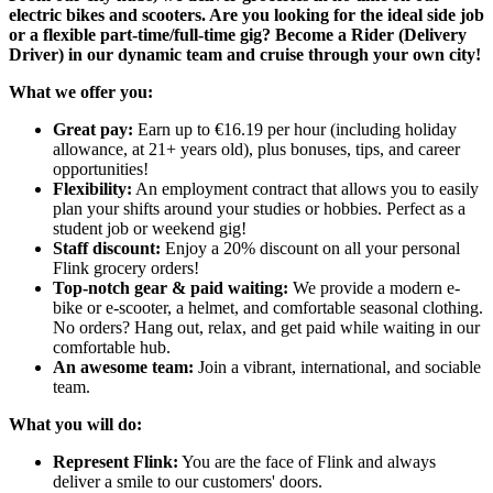
electric bikes and scooters. Are you looking for the ideal side job
or a flexible part-time/full-time gig? Become a Rider (Delivery
Driver) in our dynamic team and cruise through your own city!
What we offer you:
Great pay:
Earn up to €16.19 per hour (including holiday
allowance, at 21+ years old), plus bonuses, tips, and career
opportunities!
Flexibility:
An employment contract that allows you to easily
plan your shifts around your studies or hobbies. Perfect as a
student job or weekend gig!
Staff discount:
Enjoy a 20% discount on all your personal
Flink grocery orders!
Top-notch gear & paid waiting:
We provide a modern e-
bike or e-scooter, a helmet, and comfortable seasonal clothing.
No orders? Hang out, relax, and get paid while waiting in our
comfortable hub.
An awesome team:
Join a vibrant, international, and sociable
team.
What you will do:
Represent Flink:
You are the face of Flink and always
deliver a smile to our customers' doors.