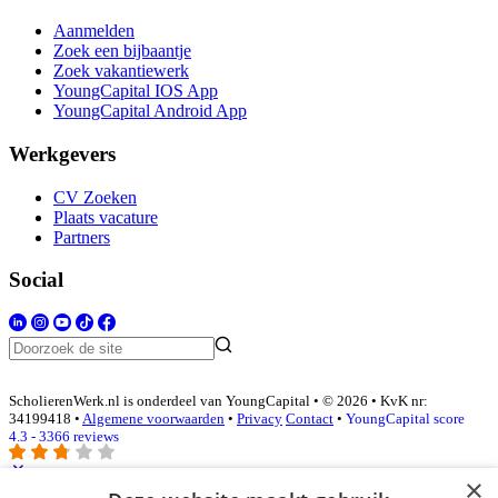
Aanmelden
Zoek een bijbaantje
Zoek vakantiewerk
YoungCapital IOS App
YoungCapital Android App
Werkgevers
CV Zoeken
Plaats vacature
Partners
Social
ScholierenWerk.nl is onderdeel van YoungCapital • © 2026 • KvK nr:
34199418 •
Algemene voorwaarden
•
Privacy
Contact
•
YoungCapital score
4.3 - 3366 reviews
×