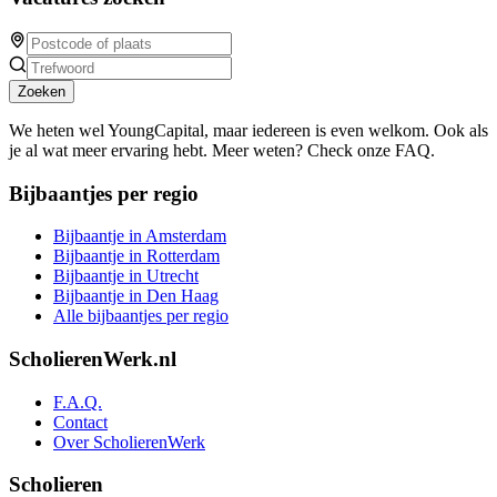
Zoeken
We heten wel YoungCapital, maar iedereen is even welkom. Ook als
je al wat meer ervaring hebt. Meer weten? Check onze FAQ.
Bijbaantjes per regio
Bijbaantje in Amsterdam
Bijbaantje in Rotterdam
Bijbaantje in Utrecht
Bijbaantje in Den Haag
Alle bijbaantjes per regio
ScholierenWerk.nl
F.A.Q.
Contact
Over ScholierenWerk
Scholieren