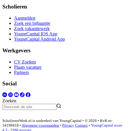
Scholieren
Aanmelden
Zoek een bijbaantje
Zoek vakantiewerk
YoungCapital IOS App
YoungCapital Android App
Werkgevers
CV Zoeken
Plaats vacature
Partners
Social
Zoeken
ScholierenWerk.nl is onderdeel van YoungCapital • © 2026 • KvK nr:
34199418 •
Algemene voorwaarden
•
Privacy
Contact
•
YoungCapital score
4.3 - 3366 reviews