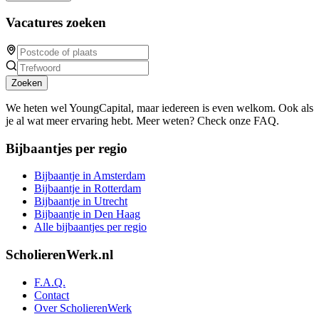
Vacatures zoeken
Zoeken
We heten wel YoungCapital, maar iedereen is even welkom. Ook als
je al wat meer ervaring hebt. Meer weten? Check onze FAQ.
Bijbaantjes per regio
Bijbaantje in Amsterdam
Bijbaantje in Rotterdam
Bijbaantje in Utrecht
Bijbaantje in Den Haag
Alle bijbaantjes per regio
ScholierenWerk.nl
F.A.Q.
Contact
Over ScholierenWerk