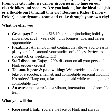
From our city hubs, we deliver groceries in no time on our
electric bikes and scooters. Are you looking for the ideal side job
or a flexible part-time/full-time gig? Become a Rider (Delivery
Driver) in our dynamic team and cruise through your own city!
What we offer you:
Great pay:
Earn up to €16.19 per hour (including holiday
allowance, at 21+ years old), plus bonuses, tips, and career
opportunities!
Flexibility:
An employment contract that allows you to easily
plan your shifts around your studies or hobbies. Perfect as a
student job or weekend gig!
Staff discount:
Enjoy a 20% discount on all your personal
Flink grocery orders!
Top-notch gear & paid waiting:
We provide a modern e-
bike or e-scooter, a helmet, and comfortable seasonal clothing.
No orders? Hang out, relax, and get paid while waiting in our
comfortable hub.
An awesome team:
Join a vibrant, international, and sociable
team.
What you will do:
Represent Flink:
You are the face of Flink and always