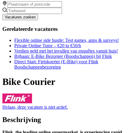
Vacatures zoeken
Gerelateerde vacatures
Flexible online side hustle: Test games, apps & surveys!
Private Online Tutor – €20 to €50/h
Verdien geld met het invullen van enquêtes vanuit huis!
Bijbaan: E-Bike Bezorger (Boodschappen) bij Flink
Direct Start: Fietskoerier (E-Bike) voor Flink
Boodschappenbezorging
Bike Courier
Helaas, deze vacature is niet actief.
Beschrijving
Flink, the leading online supermarket, is experiencing rapid