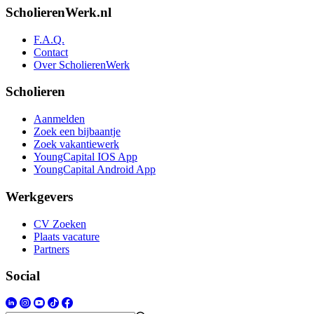
ScholierenWerk.nl
F.A.Q.
Contact
Over ScholierenWerk
Scholieren
Aanmelden
Zoek een bijbaantje
Zoek vakantiewerk
YoungCapital IOS App
YoungCapital Android App
Werkgevers
CV Zoeken
Plaats vacature
Partners
Social