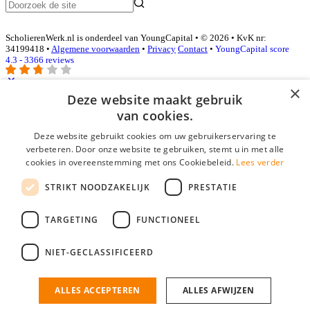
ScholierenWerk.nl is onderdeel van YoungCapital • © 2026 • KvK nr:
34199418 •
Algemene voorwaarden
•
Privacy
Contact
•
YoungCapital score
4.3 - 3366 reviews
×
Deze website maakt gebruik
Inloggen als bedrijf
van cookies.
Deze website gebruikt cookies om uw gebruikerservaring te
E-mail
*
verbeteren. Door onze website te gebruiken, stemt u in met alle
cookies in overeenstemming met ons Cookiebeleid.
Lees verder
Wachtwoord
STRIKT NOODZAKELIJK
PRESTATIE
login gegevens onthouden
Wachtwoord vergeten?
login
TARGETING
FUNCTIONEEL
Bedrijf aanmelden
NIET-GECLASSIFICEERD
Na het aanmelden kun je meteen je vacature plaatsen en heb je je
nieuwe collega/werknemer zo gevonden!
ALLES ACCEPTEREN
ALLES AFWIJZEN
Heb je nog geen gratis bedrijfsprofiel?