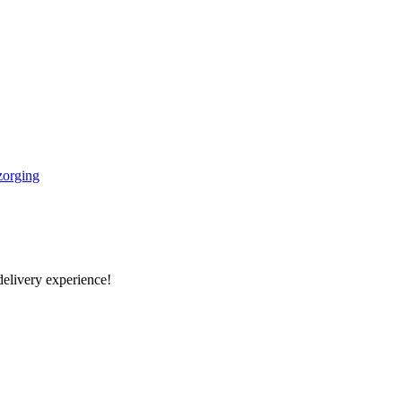
zorging
delivery experience!