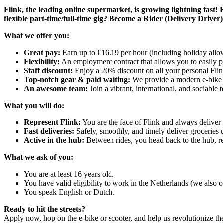
Flink, the leading online supermarket, is growing lightning fast! F
flexible part-time/full-time gig? Become a Rider (Delivery Drive
What we offer you:
Great pay:
Earn up to €16.19 per hour (including holiday allowa
Flexibility:
An employment contract that allows you to easily pl
Staff discount:
Enjoy a 20% discount on all your personal Flin
Top-notch gear & paid waiting:
We provide a modern e-bike or
An awesome team:
Join a vibrant, international, and sociable 
What you will do:
Represent Flink:
You are the face of Flink and always deliver 
Fast deliveries:
Safely, smoothly, and timely deliver groceries 
Active in the hub:
Between rides, you head back to the hub, rec
What we ask of you:
You are at least 16 years old.
You have valid eligibility to work in the Netherlands (we also o
You speak English or Dutch.
Ready to hit the streets?
Apply now, hop on the e-bike or scooter, and help us revolutionize th