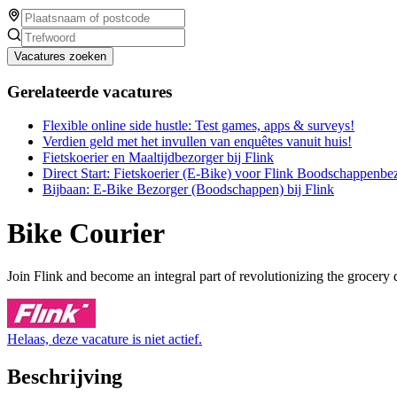
Vacatures zoeken
Gerelateerde vacatures
Flexible online side hustle: Test games, apps & surveys!
Verdien geld met het invullen van enquêtes vanuit huis!
Fietskoerier en Maaltijdbezorger bij Flink
Direct Start: Fietskoerier (E-Bike) voor Flink Boodschappenbe
Bijbaan: E-Bike Bezorger (Boodschappen) bij Flink
Bike Courier
Join Flink and become an integral part of revolutionizing the grocery 
Helaas, deze vacature is niet actief.
Beschrijving