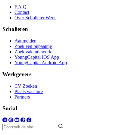
F.A.Q.
Contact
Over ScholierenWerk
Scholieren
Aanmelden
Zoek een bijbaantje
Zoek vakantiewerk
YoungCapital IOS App
YoungCapital Android App
Werkgevers
CV Zoeken
Plaats vacature
Partners
Social