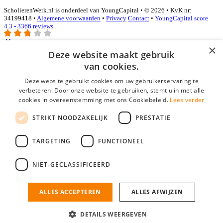
ScholierenWerk.nl is onderdeel van YoungCapital • © 2026 • KvK nr:
34199418 •
Algemene voorwaarden
•
Privacy
Contact
•
YoungCapital score
4.3 - 3366 reviews
×
Deze website maakt gebruik
Inloggen als bedrijf
van cookies.
Deze website gebruikt cookies om uw gebruikerservaring te
E-mail
*
verbeteren. Door onze website te gebruiken, stemt u in met alle
cookies in overeenstemming met ons Cookiebeleid.
Lees verder
Wachtwoord
STRIKT NOODZAKELIJK
PRESTATIE
login gegevens onthouden
Wachtwoord vergeten?
login
TARGETING
FUNCTIONEEL
Bedrijf aanmelden
NIET-GECLASSIFICEERD
Na het aanmelden kun je meteen je vacature plaatsen en heb je je
nieuwe collega/werknemer zo gevonden!
ALLES ACCEPTEREN
ALLES AFWIJZEN
Heb je nog geen gratis bedrijfsprofiel?
DETAILS WEERGEVEN
Bedrijf aanmelden