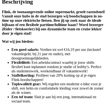
Beschrijving
Flink, de toonaangevende online supermarkt, groeit razendsnel!
Vanuit onze hubs in de stad bezorgen wij boodschappen in no-
time op onze elektrische fietsen. Ben jij op zoek naar de ideale
bijbaan of een flexibele parttime/fulltime baan? Word bezorger
(Rider / fietskoerier) bij ons dynamische team en cruise lekker
door je eigen stad!
Wat wij jou bieden:
Een goed salaris:
Verdien tot wel €16,19 per uur (inclusief
vakantiegeld, bij 21 jaar en ouder), met
doorgroeimogelijkheden.
Flexibiliteit:
Een arbeidscontract waarbij je jouw shifts
flexibel kunt inplannen rondom je studie of hobby's. Perfect
als studentenwerk, weekendbaan óf vakantiewerk!
Staffelkorting:
Profiteer van 20% korting op al je eigen
Flink-boodschappen!
Topkwaliteit gear:
Wij regelen een moderne e-bike voor je
shift, een helm en comfortabele kleding voor zowel de zomer
als de winter.
Een tof team:
Sluit je aan bij een jong, internationaal en
sociaal team.