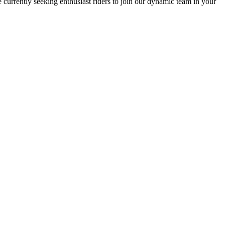
re currently seeking enthusiast riders to join our dynamic team in your