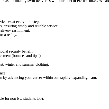
reas, facilitating swift deliveries with our fleet of electric bikes. We a
riences at every doorstep.
s, ensuring timely and reliable service.
delivery assignment.
o a reality.
ocial security benefit.
cement (bonuses and tips!).
met, winter and summer clothing.
ence.
tion by advancing your career within our rapidly expanding team.
able for non EU students too).