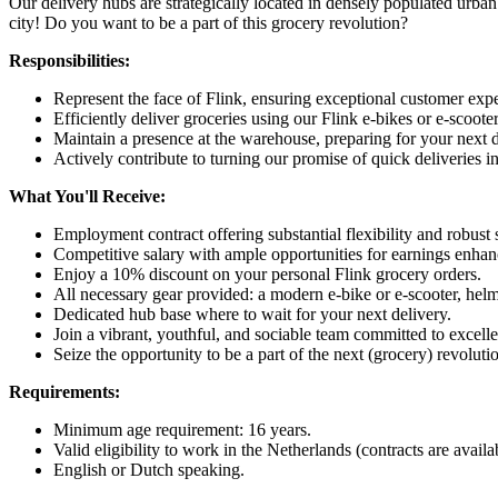
Our delivery hubs are strategically located in densely populated urban a
city! Do you want to be a part of this grocery revolution?
Responsibilities:
Represent the face of Flink, ensuring exceptional customer expe
Efficiently deliver groceries using our Flink e-bikes or e-scooter
Maintain a presence at the warehouse, preparing for your next 
Actively contribute to turning our promise of quick deliveries int
What You'll Receive:
Employment contract offering substantial flexibility and robust s
Competitive salary with ample opportunities for earnings enhan
Enjoy a 10% discount on your personal Flink grocery orders.
All necessary gear provided: a modern e-bike or e-scooter, hel
Dedicated hub base where to wait for your next delivery.
Join a vibrant, youthful, and sociable team committed to excell
Seize the opportunity to be a part of the next (grocery) revolu
Requirements:
Minimum age requirement: 16 years.
Valid eligibility to work in the Netherlands (contracts are avail
English or Dutch speaking.