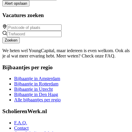
Alert opslaan
Vacatures zoeken
Zoeken
We heten wel YoungCapital, maar iedereen is even welkom. Ook als
je al wat meer ervaring hebt. Meer weten? Check onze FAQ.
Bijbaantjes per regio
Bijbaantje in Amsterdam
Bijbaantje in Rotterdam
Bijbaantje in Utrecht
Bijbaantje in Den Haag
Alle bijbaantjes per regio
ScholierenWerk.nl
F.A.Q.
Contact