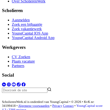
Over ScholierenWerk
Scholieren
Aanmelden
Zoek een bijbaantje
Zoek vakantiewerk
YoungCapital IOS App
YoungCapital Android App
Werkgevers
CV Zoeken
Plaats vacature
Partners
Social
ScholierenWerk.nl is onderdeel van YoungCapital • © 2026 • KvK nr:
34199418 •
Algemene voorwaarden
•
Privacy
Contact
•
YoungCapital score
4.3 - 3366 reviews