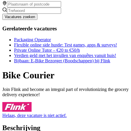
Vacatures zoeken
Gerelateerde vacatures
Packaging Operator
Flexible online side hustle: Test games, apps & surveys!
Private Online Tutor – €20 to €50/h
Verdien geld met het invullen van enquêtes vanuit huis!
Bijbaan: E-Bike Bezorger (Boodschappen) bij Flink
Bike Courier
Join Flink and become an integral part of revolutionizing the grocery
delivery experience!
Helaas, deze vacature is niet actief.
Beschrijving