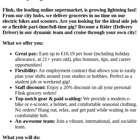
Flink, the leading online supermarket, is growing lightning fast!
From our city hubs, we deliver groceries in no time on our
electric bikes and scooters. Are you looking for the ideal side job
or a flexible part-time/full-time gig? Become a Rider (Delivery
Driver) in our dynamic team and cruise through your own city!
What we offer you:
Great pay:
Earn up to €16.19 per hour (including holiday
allowance, at 21+ years old), plus bonuses, tips, and career
opportunities!
Flexibility:
An employment contract that allows you to easily
plan your shifts around your studies or hobbies. Perfect as a
student job or weekend gig!
Staff discount:
Enjoy a 20% discount on all your personal
Flink grocery orders!
Top-notch gear & paid waiting:
We provide a modern e-
bike or e-scooter, a helmet, and comfortable seasonal clothing.
No orders? Hang out, relax, and get paid while waiting in our
comfortable hub.
An awesome team:
Join a vibrant, international, and sociable
team.
What you will do: