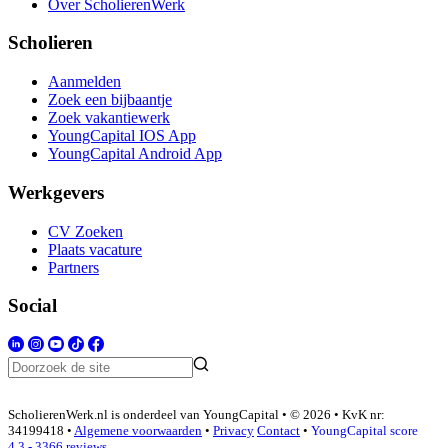
Over ScholierenWerk
Scholieren
Aanmelden
Zoek een bijbaantje
Zoek vakantiewerk
YoungCapital IOS App
YoungCapital Android App
Werkgevers
CV Zoeken
Plaats vacature
Partners
Social
ScholierenWerk.nl is onderdeel van YoungCapital • © 2026 • KvK nr:
34199418 •
Algemene voorwaarden
•
Privacy
Contact
•
YoungCapital score
4.3 - 3366 reviews