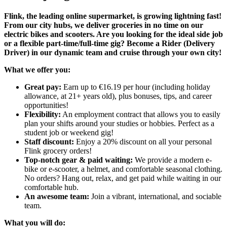
Flink, the leading online supermarket, is growing lightning fast!
From our city hubs, we deliver groceries in no time on our
electric bikes and scooters. Are you looking for the ideal side job
or a flexible part-time/full-time gig? Become a Rider (Delivery
Driver) in our dynamic team and cruise through your own city!
What we offer you:
Great pay:
Earn up to €16.19 per hour (including holiday
allowance, at 21+ years old), plus bonuses, tips, and career
opportunities!
Flexibility:
An employment contract that allows you to easily
plan your shifts around your studies or hobbies. Perfect as a
student job or weekend gig!
Staff discount:
Enjoy a 20% discount on all your personal
Flink grocery orders!
Top-notch gear & paid waiting:
We provide a modern e-
bike or e-scooter, a helmet, and comfortable seasonal clothing.
No orders? Hang out, relax, and get paid while waiting in our
comfortable hub.
An awesome team:
Join a vibrant, international, and sociable
team.
What you will do: