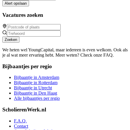
Alert opslaan
Vacatures zoeken
Zoeken
We heten wel YoungCapital, maar iedereen is even welkom. Ook als
je al wat meer ervaring hebt. Meer weten? Check onze FAQ.
Bijbaantjes per regio
Bijbaantje in Amsterdam
Bijbaantje in Rotterdam
Bijbaantje in Utrecht
Bijbaantje in Den Haag
Alle bijbaantjes per regio
ScholierenWerk.nl
F.A.Q.
Contact