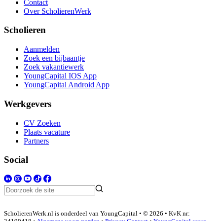
Contact
Over ScholierenWerk
Scholieren
Aanmelden
Zoek een bijbaantje
Zoek vakantiewerk
YoungCapital IOS App
YoungCapital Android App
Werkgevers
CV Zoeken
Plaats vacature
Partners
Social
ScholierenWerk.nl is onderdeel van YoungCapital • © 2026 • KvK nr: