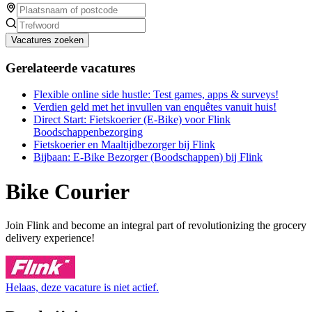
Vacatures zoeken
Gerelateerde vacatures
Flexible online side hustle: Test games, apps & surveys!
Verdien geld met het invullen van enquêtes vanuit huis!
Direct Start: Fietskoerier (E-Bike) voor Flink
Boodschappenbezorging
Fietskoerier en Maaltijdbezorger bij Flink
Bijbaan: E-Bike Bezorger (Boodschappen) bij Flink
Bike Courier
Join Flink and become an integral part of revolutionizing the grocery
delivery experience!
Helaas, deze vacature is niet actief.