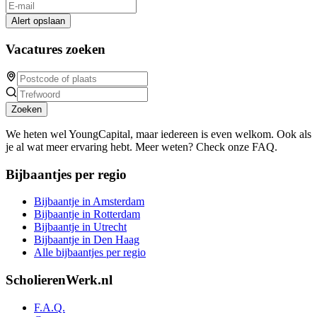
Alert opslaan
Vacatures zoeken
Zoeken
We heten wel YoungCapital, maar iedereen is even welkom. Ook als
je al wat meer ervaring hebt. Meer weten? Check onze FAQ.
Bijbaantjes per regio
Bijbaantje in Amsterdam
Bijbaantje in Rotterdam
Bijbaantje in Utrecht
Bijbaantje in Den Haag
Alle bijbaantjes per regio
ScholierenWerk.nl
F.A.Q.