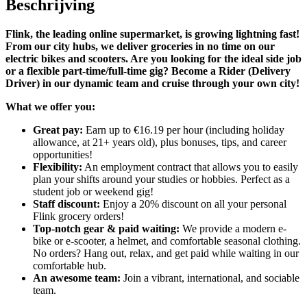
Beschrijving
Flink, the leading online supermarket, is growing lightning fast!
From our city hubs, we deliver groceries in no time on our
electric bikes and scooters. Are you looking for the ideal side job
or a flexible part-time/full-time gig? Become a Rider (Delivery
Driver) in our dynamic team and cruise through your own city!
What we offer you:
Great pay:
Earn up to €16.19 per hour (including holiday
allowance, at 21+ years old), plus bonuses, tips, and career
opportunities!
Flexibility:
An employment contract that allows you to easily
plan your shifts around your studies or hobbies. Perfect as a
student job or weekend gig!
Staff discount:
Enjoy a 20% discount on all your personal
Flink grocery orders!
Top-notch gear & paid waiting:
We provide a modern e-
bike or e-scooter, a helmet, and comfortable seasonal clothing.
No orders? Hang out, relax, and get paid while waiting in our
comfortable hub.
An awesome team:
Join a vibrant, international, and sociable
team.