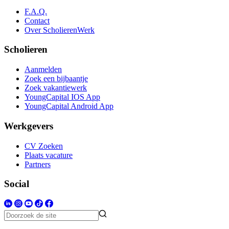
F.A.Q.
Contact
Over ScholierenWerk
Scholieren
Aanmelden
Zoek een bijbaantje
Zoek vakantiewerk
YoungCapital IOS App
YoungCapital Android App
Werkgevers
CV Zoeken
Plaats vacature
Partners
Social