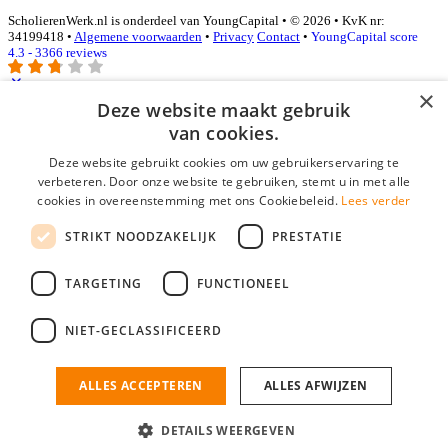
ScholierenWerk.nl is onderdeel van YoungCapital • © 2026 • KvK nr:
34199418 •
Algemene voorwaarden
•
Privacy
Contact
•
YoungCapital score
4.3 - 3366 reviews
×
Deze website maakt gebruik
Inloggen als bedrijf
van cookies.
Deze website gebruikt cookies om uw gebruikerservaring te
E-mail
*
verbeteren. Door onze website te gebruiken, stemt u in met alle
cookies in overeenstemming met ons Cookiebeleid.
Lees verder
Wachtwoord
STRIKT NOODZAKELIJK
PRESTATIE
login gegevens onthouden
Wachtwoord vergeten?
login
TARGETING
FUNCTIONEEL
Bedrijf aanmelden
NIET-GECLASSIFICEERD
Na het aanmelden kun je meteen je vacature plaatsen en heb je je
nieuwe collega/werknemer zo gevonden!
ALLES ACCEPTEREN
ALLES AFWIJZEN
Heb je nog geen gratis bedrijfsprofiel?
DETAILS WEERGEVEN
Bedrijf aanmelden