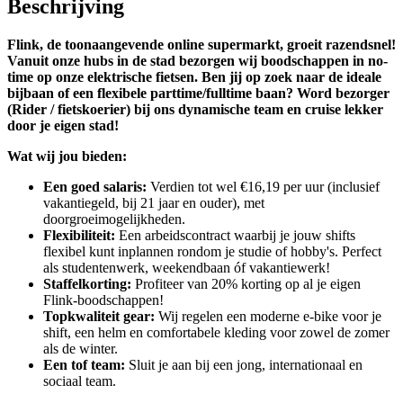
Beschrijving
Flink, de toonaangevende online supermarkt, groeit razendsnel!
Vanuit onze hubs in de stad bezorgen wij boodschappen in no-
time op onze elektrische fietsen. Ben jij op zoek naar de ideale
bijbaan of een flexibele parttime/fulltime baan? Word bezorger
(Rider / fietskoerier) bij ons dynamische team en cruise lekker
door je eigen stad!
Wat wij jou bieden:
Een goed salaris:
Verdien tot wel €16,19 per uur (inclusief
vakantiegeld, bij 21 jaar en ouder), met
doorgroeimogelijkheden.
Flexibiliteit:
Een arbeidscontract waarbij je jouw shifts
flexibel kunt inplannen rondom je studie of hobby's. Perfect
als studentenwerk, weekendbaan óf vakantiewerk!
Staffelkorting:
Profiteer van 20% korting op al je eigen
Flink-boodschappen!
Topkwaliteit gear:
Wij regelen een moderne e-bike voor je
shift, een helm en comfortabele kleding voor zowel de zomer
als de winter.
Een tof team:
Sluit je aan bij een jong, internationaal en
sociaal team.