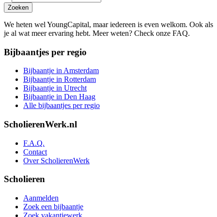
Zoeken
We heten wel YoungCapital, maar iedereen is even welkom. Ook als
je al wat meer ervaring hebt. Meer weten? Check onze FAQ.
Bijbaantjes per regio
Bijbaantje in Amsterdam
Bijbaantje in Rotterdam
Bijbaantje in Utrecht
Bijbaantje in Den Haag
Alle bijbaantjes per regio
ScholierenWerk.nl
F.A.Q.
Contact
Over ScholierenWerk
Scholieren
Aanmelden
Zoek een bijbaantje
Zoek vakantiewerk