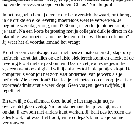
ligt en de processen soepel verlopen. Chaos? Niet bij jou!
In het magazijn ben jij degene die het overzicht bewaart, rust brengt
in de drukte en elke levering moeiteloos weet te verwerken. Je
begint je werkdag vroeg, om 07:30 uur, en zodra je binnenkomt, sta
je ‘aan’. Na een korte begroeting met je collega’s duik je direct in de
planning: wat moet er vandaag de deur uit en wat komt er binnen?
Jij weet het al voordat iemand het vraagt.
Komt er een vrachtwagen aan met nieuwe materialen? Jij stapt op je
heftruck, zorgt dat alles op de juiste plek terechtkomt en checkt of de
levering klopt met de pakbonnen. Daarna zet je alles netjes in het
systeem want ook digitaal wil jij dat alles tot in de puntjes klopt. De
computer is voor jou net zo’n vast onderdeel van je werk als je
heftruck. Zie je een fout? Dan los je het meteen op en zorg je dat de
voorraadadministratie weer klopt. Geen vragen, geen twijfels, jij
regelt het.
En terwijl je dat allemaal doet, houd je het magazijn netjes,
overzichtelijk en veilig. Niet omdat iemand het je vraagt, maar
omdat jij gewoon niet anders kunt werken. Jij bent pas tevreden als
alles klopt, ligt waar het hoort, en je collega’s blind op je kunnen
vertrouwen.