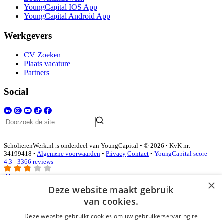
YoungCapital IOS App
YoungCapital Android App
Werkgevers
CV Zoeken
Plaats vacature
Partners
Social
ScholierenWerk.nl is onderdeel van YoungCapital • © 2026 • KvK nr:
34199418 •
Algemene voorwaarden
•
Privacy
Contact
•
YoungCapital score
4.3 - 3366 reviews
×
Deze website maakt gebruik
Inloggen als bedrijf
van cookies.
Deze website gebruikt cookies om uw gebruikerservaring te
E-mail
*