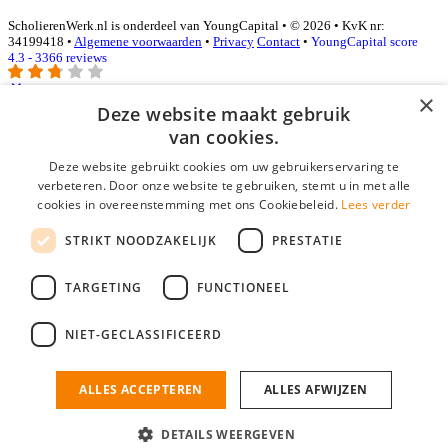
ScholierenWerk.nl is onderdeel van YoungCapital • © 2026 • KvK nr:
34199418 •
Algemene voorwaarden
•
Privacy
Contact
•
YoungCapital score
4.3 - 3366 reviews
×
Deze website maakt gebruik
Inloggen als bedrijf
van cookies.
Deze website gebruikt cookies om uw gebruikerservaring te
E-mail
*
verbeteren. Door onze website te gebruiken, stemt u in met alle
cookies in overeenstemming met ons Cookiebeleid.
Lees verder
Wachtwoord
STRIKT NOODZAKELIJK
PRESTATIE
login gegevens onthouden
Wachtwoord vergeten?
login
TARGETING
FUNCTIONEEL
Bedrijf aanmelden
NIET-GECLASSIFICEERD
Na het aanmelden kun je meteen je vacature plaatsen en heb je je
nieuwe collega/werknemer zo gevonden!
ALLES ACCEPTEREN
ALLES AFWIJZEN
Heb je nog geen gratis bedrijfsprofiel?
DETAILS WEERGEVEN