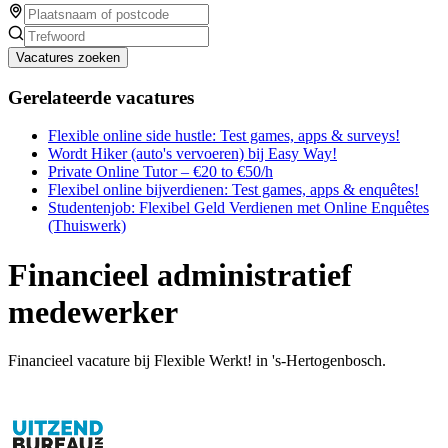
Vacatures zoeken
Gerelateerde vacatures
Flexible online side hustle: Test games, apps & surveys!
Wordt Hiker (auto's vervoeren) bij Easy Way!
Private Online Tutor – €20 to €50/h
Flexibel online bijverdienen: Test games, apps & enquêtes!
Studentenjob: Flexibel Geld Verdienen met Online Enquêtes
(Thuiswerk)
Financieel administratief
medewerker
Financieel vacature bij Flexible Werkt! in 's-Hertogenbosch.