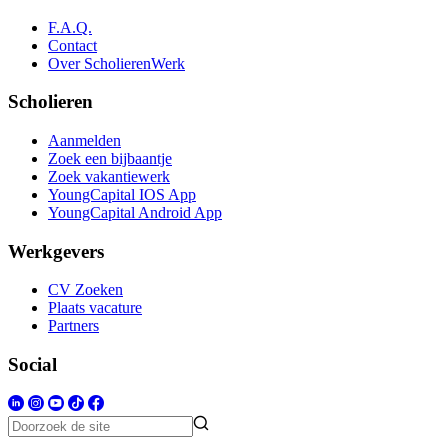
F.A.Q.
Contact
Over ScholierenWerk
Scholieren
Aanmelden
Zoek een bijbaantje
Zoek vakantiewerk
YoungCapital IOS App
YoungCapital Android App
Werkgevers
CV Zoeken
Plaats vacature
Partners
Social