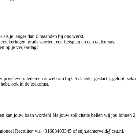
r als je langer dan 6 maanden bij ons werkt.
rzekeringen, gratis sporten, een fietsplan en een taalcursus.
n op je verjaardag!
 privéleven. Iedereen is welkom bij CSU: ieder geslacht, geloof, seksue
ig hebt, ook in de toekomst.
 kan jouw baan worden! Na jouw sollicitatie bellen wij jou binnen 2
ationeel Recruiter, via +31683403345 of stijn.achterveld@csu.nl.