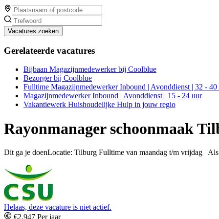
Vacatures zoeken
Gerelateerde vacatures
Bijbaan Magazijnmedewerker bij Coolblue
Bezorger bij Coolblue
Fulltime Magazijnmedewerker Inbound | Avonddienst | 32 - 40
Magazijnmedewerker Inbound | Avonddienst | 15 - 24 uur
Vakantiewerk Huishoudelijke Hulp in jouw regio
Rayonmanager schoonmaak Til
Dit ga je doenLocatie: Tilburg Fulltime van maandag t/m vrijdag Al
Helaas, deze vacature is niet actief.
€2.947 Per jaar