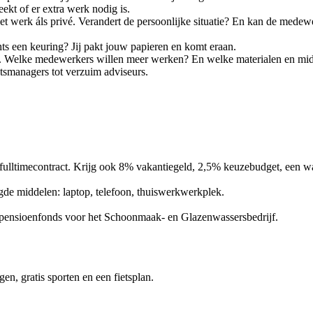
reekt of er extra werk nodig is.
et werk áls privé. Verandert de persoonlijke situatie? En kan de medew
hts een keuring? Jij pakt jouw papieren en komt eraan.
rken. Welke medewerkers willen meer werken? En welke materialen en m
ictsmanagers tot verzuim adviseurs.
fulltimecontract. Krijg ook 8% vakantiegeld, 2,5% keuzebudget, een w
igde middelen: laptop, telefoon, thuiswerkwerkplek.
takpensioenfonds voor het Schoonmaak- en Glazenwassersbedrijf.
en, gratis sporten en een fietsplan.