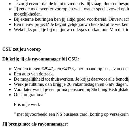
Je zorgt ervoor dat de klant tevreden is. Jij vraagt door en besp
Jij zet de medewerker voorop en weet wat er speelt, zowel op h
mogelijkheden.
Bij externe keuringen ben jij altijd goed voorbereid. Onverwac
Een nieuw project? Je begint gelijk jouw checklist af te we
Wekelijks praat je bij met jouw collega’s op kantoor. Van distr
CSU zet jou voorop
Dit krijg jij als rayonmanager bij CSU:
Verdien tussen €2947,- en €4333,- per maand op basis van een 
Een auto van de zaak.
De mogelijkheid tot thuiswerken. Je krijgt daarvoor alle benod
Werk je fulltime, dan krijg je 26 vakantiedagen en 6 atv-dagen.
Voor later wacht je een prima pensioen bij Stichting Bedrijfs
Ons programma “
Fris in je werk
” met bijvoorbeeld een NS business card, korting op verzekering
Jij brengt mee als rayonmanager: