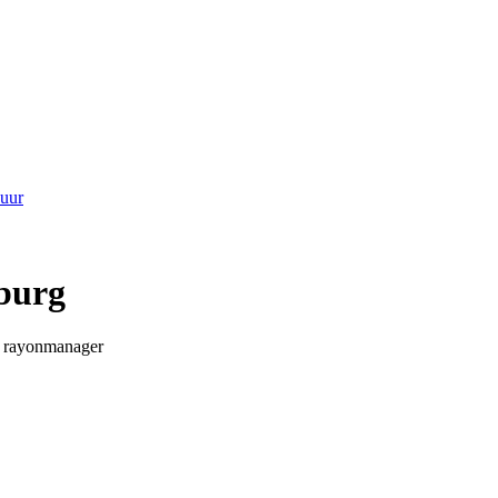
 uur
burg
s rayonmanager