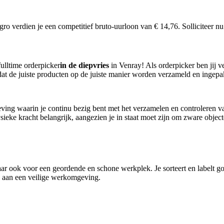
ligro verdien je een competitief bruto-uurloon van € 14,76. Solliciteer nu
fulltime orderpicker
in de diepvries
in Venray! Als orderpicker ben jij v
at de juiste producten op de juiste manier worden verzameld en ingepa
eving waarin je continu bezig bent met het verzamelen en controleren va
ieke kracht belangrijk, aangezien je in staat moet zijn om zware objecte
maar ook voor een geordende en schone werkplek. Je sorteert en labelt g
ij aan een veilige werkomgeving.