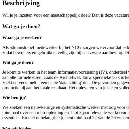
Beschrijving
Wil je je inzetten voor een maatschappelijk doel? Dan is deze vacatur
Wat ga je doen?
Waar ga je werken?
Als administratief medewerker bij het NCG zorgen we ervoor dat ied
zodat bewoners en gebruikers veilig zijn bij een zware aardbeving. D
Wat ga je doen?
Je komt te werken in het team Informatievoorziening (IV), onderdeel v
aan alle formele eisen, zoals de Archiefwet. Jouw specifieke taak is
zoekt en verzamelt – een echte 'datalichting' dus. De gevonden gegev
productie bij aan het totale resultaat. Het opleveren van juiste en volled
Wie ben jij?
We zoeken een nauwkeurige en systematische werker met oog voor deta
minimaal over een mbo-opleiding en 1 tot 3 jaar relevante werkervari
essentieel. En niet onbelangrijk: je bent minimaal 22 van de 26 weke
Wat wij bieden