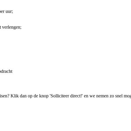
per uur;
t verlengen;
pdracht
isen? Klik dan op de knop 'Solliciteer direct!' en we nemen zo snel mog