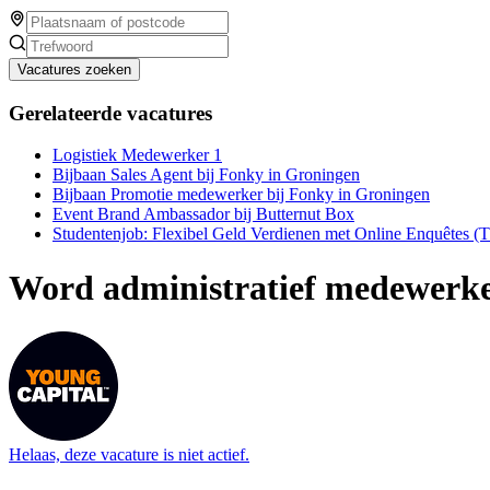
Vacatures zoeken
Gerelateerde vacatures
Logistiek Medewerker 1
Bijbaan Sales Agent bij Fonky in Groningen
Bijbaan Promotie medewerker bij Fonky in Groningen
Event Brand Ambassador bij Butternut Box
Studentenjob: Flexibel Geld Verdienen met Online Enquêtes (
Word administratief medewerker
Helaas, deze vacature is niet actief.