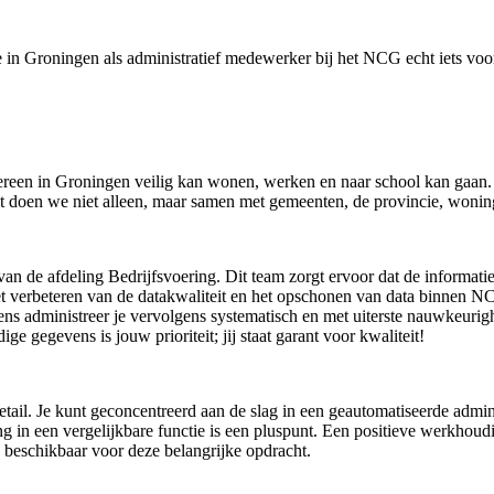
e in Groningen als administratief medewerker bij het NCG echt iets voo
ereen in Groningen veilig kan wonen, werken en naar school kan gaan
it doen we niet alleen, maar samen met gemeenten, de provincie, woning
an de afdeling Bedrijfsvoering. Dit team zorgt ervoor dat de informatie
 het verbeteren van de datakwaliteit en het opschonen van data binnen 
ens administreer je vervolgens systematisch en met uiterste nauwkeurig
ige gegevens is jouw prioriteit; jij staat garant voor kwaliteit!
il. Je kunt geconcentreerd aan de slag in een geautomatiseerde admin
ng in een vergelijkbare functie is een pluspunt. Een positieve werkho
n beschikbaar voor deze belangrijke opdracht.