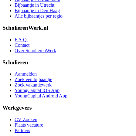
Bijbaantje in Utrecht
Bijbaantje in Den Haag
Alle bijbaantjes per regio
ScholierenWerk.nl
F.A.Q.
Contact
Over ScholierenWerk
Scholieren
Aanmelden
Zoek een bijbaantje
Zoek vakantiewerk
YoungCapital IOS App
YoungCapital Android App
Werkgevers
CV Zoeken
Plaats vacature
Partners