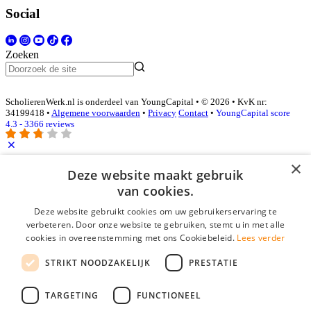
Social
Zoeken
ScholierenWerk.nl is onderdeel van YoungCapital • © 2026 • KvK nr:
34199418 •
Algemene voorwaarden
•
Privacy
Contact
•
YoungCapital score
4.3 - 3366 reviews
×
Inloggen als bedrijf
Deze website maakt gebruik
van cookies.
E-mail
*
Deze website gebruikt cookies om uw gebruikerservaring te
verbeteren. Door onze website te gebruiken, stemt u in met alle
cookies in overeenstemming met ons Cookiebeleid.
Lees verder
Wachtwoord
STRIKT NOODZAKELIJK
PRESTATIE
login gegevens onthouden
Wachtwoord vergeten?
login
TARGETING
FUNCTIONEEL