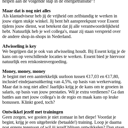
helpen aan de volgende stap in de energietransitie"!
Maar dat is nog niet alles
Als klantadviseur heb jij de vrijheid om zelfstandig te werken in
jouw eigen stukje winkel. Jij bent hét aanspreekpunt voor Essent
tijdens jouw dienst, wat betekent dat jij alle verantwoordelijkheid
hebt. Natuurlijk heb je wel collega's, maar zij staan verspreid over
de andere shop-in-shops in Nederland.
Afwisseling is key
We begrijpen dat je ook van afwisseling houdt. Bij Essent krijg je de
kans om op verschillende locaties te werken. Essent bied je hiervoor
natuurlijk een reiskostenvergoeding.
Money, money, money
Je begint met een aantrekkelijk uurloon tussen €17,03 en €17,80,
inclusief eindejaarsuitkering van 4,5%, op basis van werkervaring.
Maar dat is nog niet alles! Jaarlijks krijg je de kans om te groeien in
salaris, op basis van jouw prestaties. Wil je extra verdienen? Ga dan
battles aan met jouw collega's in de regio en maak kans op leuke
bonussen. Klinkt goed, toch?
Ontwikkel jezelf met trainingen
Geen zorgen, we gooien je niet zomaar in het diepe! Voordat je
begint, krijg je een uitgebreide (betaalde!) training. Loop je daarna
nog ergens tegenaan of wil jij jezelf blijven ontwikkelen? Dan staan