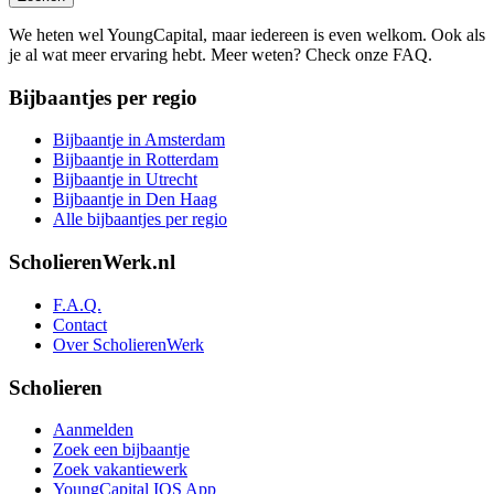
We heten wel YoungCapital, maar iedereen is even welkom. Ook als
je al wat meer ervaring hebt. Meer weten? Check onze FAQ.
Bijbaantjes per regio
Bijbaantje in Amsterdam
Bijbaantje in Rotterdam
Bijbaantje in Utrecht
Bijbaantje in Den Haag
Alle bijbaantjes per regio
ScholierenWerk.nl
F.A.Q.
Contact
Over ScholierenWerk
Scholieren
Aanmelden
Zoek een bijbaantje
Zoek vakantiewerk
YoungCapital IOS App