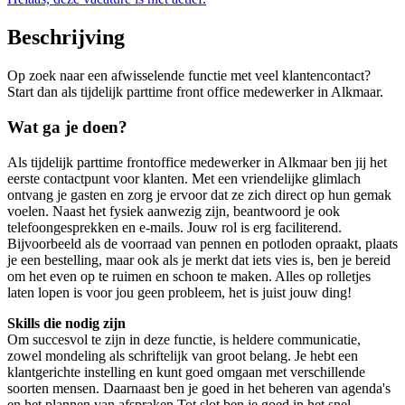
Beschrijving
Op zoek naar een afwisselende functie met veel klantencontact?
Start dan als tijdelijk parttime front office medewerker in Alkmaar.
Wat ga je doen?
Als tijdelijk parttime frontoffice medewerker in Alkmaar ben jij het
eerste contactpunt voor klanten. Met een vriendelijke glimlach
ontvang je gasten en zorg je ervoor dat ze zich direct op hun gemak
voelen. Naast het fysiek aanwezig zijn, beantwoord je ook
telefoongesprekken en e-mails. Jouw rol is erg faciliterend.
Bijvoorbeeld als de voorraad van pennen en potloden opraakt, plaats
je een bestelling, maar ook als je merkt dat iets vies is, ben je bereid
om het even op te ruimen en schoon te maken. Alles op rolletjes
laten lopen is voor jou geen probleem, het is juist jouw ding!
Skills die nodig zijn
Om succesvol te zijn in deze functie, is heldere communicatie,
zowel mondeling als schriftelijk van groot belang. Je hebt een
klantgerichte instelling en kunt goed omgaan met verschillende
soorten mensen. Daarnaast ben je goed in het beheren van agenda's
en het plannen van afspraken.Tot slot ben je goed in het snel