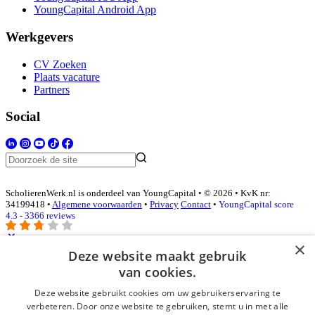
YoungCapital Android App
Werkgevers
CV Zoeken
Plaats vacature
Partners
Social
ScholierenWerk.nl is onderdeel van YoungCapital • © 2026 • KvK nr:
34199418 •
Algemene voorwaarden
•
Privacy
Contact
•
YoungCapital score
4.3 - 3366 reviews
×
Deze website maakt gebruik
Inloggen als bedrijf
van cookies.
Deze website gebruikt cookies om uw gebruikerservaring te
E-mail
*
verbeteren. Door onze website te gebruiken, stemt u in met alle