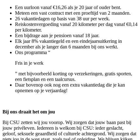
Een uurloon vanaf €16,26 als je 20 jaar of ouder bent.
Meteen een vast contract met een proeftijd van 2 maanden.
26 vakantiedagen op basis van 38 uur per week.
Reiskostenvergoeding vanaf 20 kilometer per dag vanaf €0,14
per kilometer.
Een bijdrage aan je pensioen vanaf 18 jaar.
Elk jaar 8% vakantiegeld en een eindejaarsuitkering in
december als je langer dan 6 maanden bij ons werkt.
Ons programma “
Fris in je werk
” met bijvoorbeeld korting op verzekeringen, gratis sporten,
een fietsplan en een taalcursus.
Daar bovenop ook nog een extra vakantiedag die je kan
opnemen op je verjaardag!
Bij ons draait het om jou
Bij CSU zetten wij jou voorop. Wij zorgen dat jouw baan past bij
jouw privéleven. Iedereen is welkom bij CSU: ieder geslacht,
geloof, seksuele geaardheid of culturele achtergrond. Wij zorgen dat
niets jou in de weg staat, zoals taal of opleiding. We blijven kijken