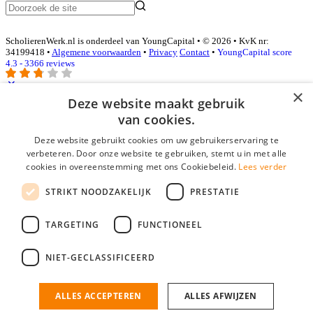
ScholierenWerk.nl is onderdeel van YoungCapital • © 2026 • KvK nr:
34199418 •
Algemene voorwaarden
•
Privacy
Contact
•
YoungCapital score
4.3 - 3366 reviews
×
Deze website maakt gebruik
Inloggen als bedrijf
van cookies.
Deze website gebruikt cookies om uw gebruikerservaring te
E-mail
*
verbeteren. Door onze website te gebruiken, stemt u in met alle
cookies in overeenstemming met ons Cookiebeleid.
Lees verder
Wachtwoord
STRIKT NOODZAKELIJK
PRESTATIE
login gegevens onthouden
Wachtwoord vergeten?
login
TARGETING
FUNCTIONEEL
Bedrijf aanmelden
NIET-GECLASSIFICEERD
Na het aanmelden kun je meteen je vacature plaatsen en heb je je
nieuwe collega/werknemer zo gevonden!
ALLES ACCEPTEREN
ALLES AFWIJZEN