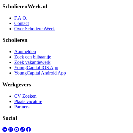
ScholierenWerk.nl
F.A.Q.
Contact
Over ScholierenWerk
Scholieren
Aanmelden
Zoek een bijbaantje
Zoek vakantiewerk
YoungCapital IOS App
YoungCapital Android App
Werkgevers
CV Zoeken
Plaats vacature
Partners
Social