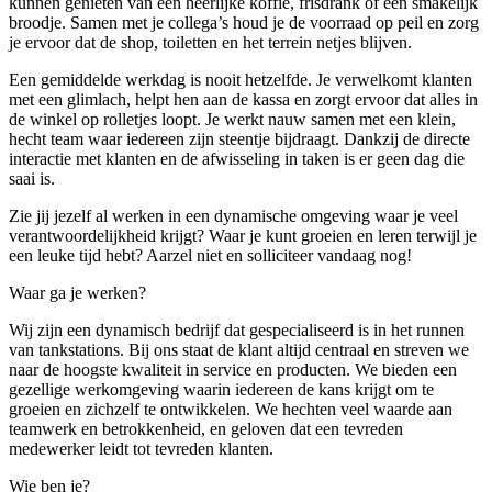
kunnen genieten van een heerlijke koffie, frisdrank of een smakelijk
broodje. Samen met je collega’s houd je de voorraad op peil en zorg
je ervoor dat de shop, toiletten en het terrein netjes blijven.
Een gemiddelde werkdag is nooit hetzelfde. Je verwelkomt klanten
met een glimlach, helpt hen aan de kassa en zorgt ervoor dat alles in
de winkel op rolletjes loopt. Je werkt nauw samen met een klein,
hecht team waar iedereen zijn steentje bijdraagt. Dankzij de directe
interactie met klanten en de afwisseling in taken is er geen dag die
saai is.
Zie jij jezelf al werken in een dynamische omgeving waar je veel
verantwoordelijkheid krijgt? Waar je kunt groeien en leren terwijl je
een leuke tijd hebt? Aarzel niet en solliciteer vandaag nog!
Waar ga je werken?
Wij zijn een dynamisch bedrijf dat gespecialiseerd is in het runnen
van tankstations. Bij ons staat de klant altijd centraal en streven we
naar de hoogste kwaliteit in service en producten. We bieden een
gezellige werkomgeving waarin iedereen de kans krijgt om te
groeien en zichzelf te ontwikkelen. We hechten veel waarde aan
teamwerk en betrokkenheid, en geloven dat een tevreden
medewerker leidt tot tevreden klanten.
Wie ben je?