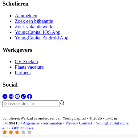
Scholieren
Aanmelden
Zoek een bijbaantje
Zoek vakantiewerk
YoungCapital IOS App
YoungCapital Android App
Werkgevers
CV Zoeken
Plaats vacature
Partners
Social
ScholierenWerk.nl is onderdeel van YoungCapital • © 2026 • KvK nr:
34199418 •
Algemene voorwaarden
•
Privacy
Contact
•
YoungCapital score
4.3 - 3366 reviews