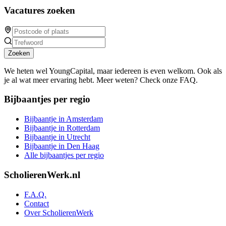
Vacatures zoeken
Zoeken
We heten wel YoungCapital, maar iedereen is even welkom. Ook als
je al wat meer ervaring hebt. Meer weten? Check onze FAQ.
Bijbaantjes per regio
Bijbaantje in Amsterdam
Bijbaantje in Rotterdam
Bijbaantje in Utrecht
Bijbaantje in Den Haag
Alle bijbaantjes per regio
ScholierenWerk.nl
F.A.Q.
Contact
Over ScholierenWerk