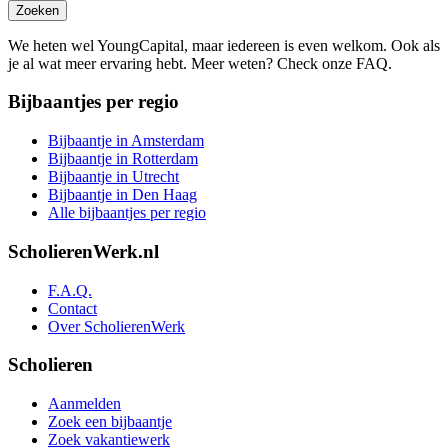
Zoeken
We heten wel YoungCapital, maar iedereen is even welkom. Ook als
je al wat meer ervaring hebt. Meer weten? Check onze FAQ.
Bijbaantjes per regio
Bijbaantje in Amsterdam
Bijbaantje in Rotterdam
Bijbaantje in Utrecht
Bijbaantje in Den Haag
Alle bijbaantjes per regio
ScholierenWerk.nl
F.A.Q.
Contact
Over ScholierenWerk
Scholieren
Aanmelden
Zoek een bijbaantje
Zoek vakantiewerk