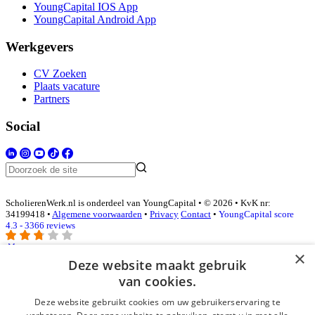
YoungCapital IOS App
YoungCapital Android App
Werkgevers
CV Zoeken
Plaats vacature
Partners
Social
ScholierenWerk.nl is onderdeel van YoungCapital • © 2026 • KvK nr:
34199418 •
Algemene voorwaarden
•
Privacy
Contact
•
YoungCapital score
4.3 - 3366 reviews
×
Deze website maakt gebruik
Inloggen als bedrijf
van cookies.
Deze website gebruikt cookies om uw gebruikerservaring te
E-mail
*