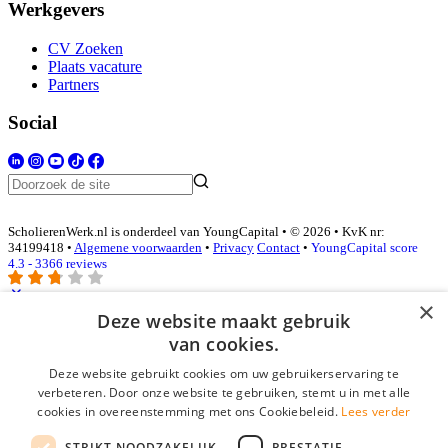
Werkgevers
CV Zoeken
Plaats vacature
Partners
Social
ScholierenWerk.nl is onderdeel van YoungCapital • © 2026 • KvK nr:
34199418 •
Algemene voorwaarden
•
Privacy
Contact
•
YoungCapital score
4.3 - 3366 reviews
×
Deze website maakt gebruik
Inloggen als bedrijf
van cookies.
Deze website gebruikt cookies om uw gebruikerservaring te
E-mail
*
verbeteren. Door onze website te gebruiken, stemt u in met alle
cookies in overeenstemming met ons Cookiebeleid.
Lees verder
Wachtwoord
STRIKT NOODZAKELIJK
PRESTATIE