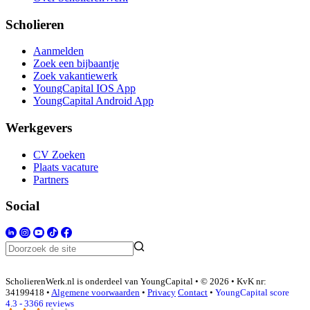
Scholieren
Aanmelden
Zoek een bijbaantje
Zoek vakantiewerk
YoungCapital IOS App
YoungCapital Android App
Werkgevers
CV Zoeken
Plaats vacature
Partners
Social
ScholierenWerk.nl is onderdeel van YoungCapital • © 2026 • KvK nr:
34199418 •
Algemene voorwaarden
•
Privacy
Contact
•
YoungCapital score
4.3 - 3366 reviews