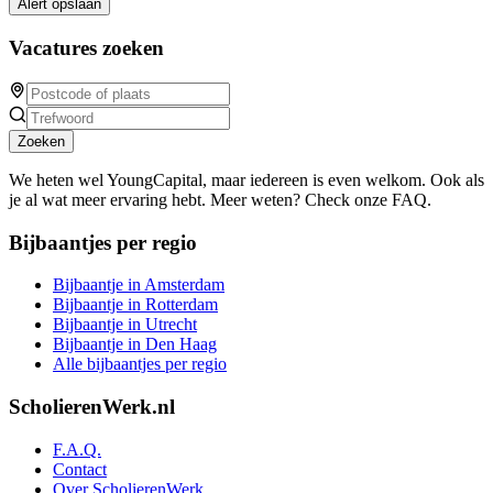
Alert opslaan
Vacatures zoeken
Zoeken
We heten wel YoungCapital, maar iedereen is even welkom. Ook als
je al wat meer ervaring hebt. Meer weten? Check onze FAQ.
Bijbaantjes per regio
Bijbaantje in Amsterdam
Bijbaantje in Rotterdam
Bijbaantje in Utrecht
Bijbaantje in Den Haag
Alle bijbaantjes per regio
ScholierenWerk.nl
F.A.Q.
Contact
Over ScholierenWerk