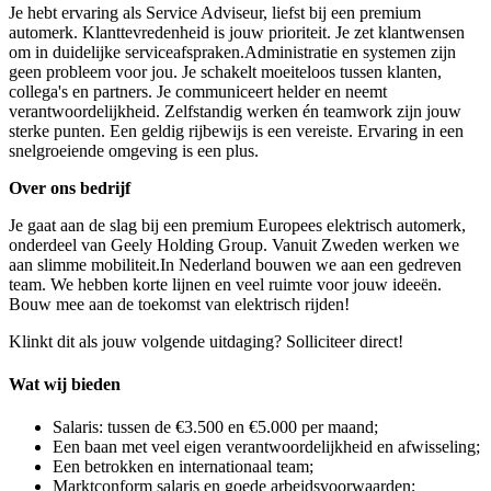
Je hebt ervaring als Service Adviseur, liefst bij een premium
automerk. Klanttevredenheid is jouw prioriteit. Je zet klantwensen
om in duidelijke serviceafspraken.Administratie en systemen zijn
geen probleem voor jou. Je schakelt moeiteloos tussen klanten,
collega's en partners. Je communiceert helder en neemt
verantwoordelijkheid. Zelfstandig werken én teamwork zijn jouw
sterke punten. Een geldig rijbewijs is een vereiste. Ervaring in een
snelgroeiende omgeving is een plus.
Over ons bedrijf
Je gaat aan de slag bij een premium Europees elektrisch automerk,
onderdeel van Geely Holding Group. Vanuit Zweden werken we
aan slimme mobiliteit.In Nederland bouwen we aan een gedreven
team. We hebben korte lijnen en veel ruimte voor jouw ideeën.
Bouw mee aan de toekomst van elektrisch rijden!
Klinkt dit als jouw volgende uitdaging? Solliciteer direct!
Wat wij bieden
Salaris: tussen de €3.500 en €5.000 per maand;
Een baan met veel eigen verantwoordelijkheid en afwisseling;
Een betrokken en internationaal team;
Marktconform salaris en goede arbeidsvoorwaarden;